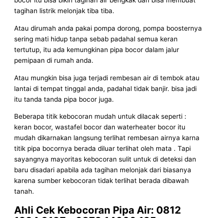
bocor itu bisa bikin tagihan air bengkak dan bisa membuat
tagihan listrik melonjak tiba tiba.
Atau dirumah anda pakai pompa dorong, pompa boosternya
sering mati hidup tanpa sebab padahal semua keran
tertutup, itu ada kemungkinan pipa bocor dalam jalur
pemipaan di rumah anda.
Atau mungkin bisa juga terjadi rembesan air di tembok atau
lantai di tempat tinggal anda, padahal tidak banjir. bisa jadi
itu tanda tanda pipa bocor juga.
Beberapa titik kebocoran mudah untuk dilacak seperti :
keran bocor, wastafel bocor dan waterheater bocor itu
mudah dikarnakan langsung terlihat rembesan airnya karna
titik pipa bocornya berada diluar terlihat oleh mata . Tapi
sayangnya mayoritas kebocoran sulit untuk di deteksi dan
baru disadari apabila ada tagihan melonjak dari biasanya
karena sumber kebocoran tidak terlihat berada dibawah
tanah.
Ahli Cek Kebocoran Pipa Air: 0812