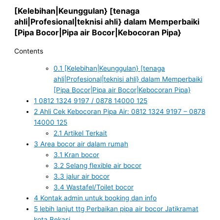
[Kelebihan|Keunggulan} [tenaga
ahli|Profesional|teknisi ahli} dalam Memperbaiki
[Pipa Bocor|Pipa air Bocor|Kebocoran Pipa}
Contents
0.1
[Kelebihan|Keunggulan} [tenaga
ahli|Profesional|teknisi ahli} dalam Memperbaiki
[Pipa Bocor|Pipa air Bocor|Kebocoran Pipa}
1
0812 1324 9197 / 0878 14000 125
2
Ahli Cek Kebocoran Pipa Air: 0812 1324 9197 – 0878
14000 125
2.1
Artikel Terkait
3
Area bocor air dalam rumah
3.1
Kran bocor
3.2
Selang flexible air bocor
3.3
jalur air bocor
3.4
Wastafel/Toilet bocor
4
Kontak admin untuk booking dan info
5
lebih lanjut ttg Perbaikan pipa air bocor Jatikramat
kota Bekasi