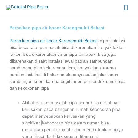
Skip
Mai
to
content
Me
Perbaikan pipa air bocor Karangmukti Bekasi
Perbaikan pipa air bocor Karangmukti Bekasi
, pipa instalasi
bisa bocor ataupun pecah bisa di karenakan banyak faktor-
faktor, bisa dikarenakan umur pipa air rapuk, bisa juga
dikarenakan disaat instalasi awal bagian sambungan
sambungan pipa kekurangan lem, banyak juga karena
paralon instalasi di bakar untuk penyesuaian jalur tanpa
sambungan knee, karena begitu memperpendek umur pipa
dan kekokohan pipa
Akibat dari permasalah pipa bocor bisa membuat
kerusakan pada bangunan rumah|Kebocoran pipa
dapat menyebabkan kerusakan yang
signifikan|Kebocoran pipa dalam rumah bisa
merugikan pemilik rumah} dan membutuhkan biaya
yang tinggi jika tidak segera ditangani.