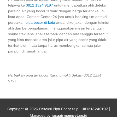
telp/wa ke
0812 1324 9197
untuk mendapatkan ahli deteksi
paralon air yang bocor terbaik dengan harga terjangkau di
kota anda. Contact Center 24 jam untuk booking tim deteksi
perbaikan
pipa bocor di kota
anda, dikerjakan dengan teknisi
ahli dan berpengalaman, menggunakan mesin tercanggih
sound frekuensi analis terbaru dengan alat canggih tersebut
yang bisa mencari area jalur pipa air yang bocor yang tidak
terlihat oleh mata tanpa harus membongkar semua jalur
paralon di rumah anda.
Perbaikan pipa air bocor Karangmukti Bekasi 0812 1234
9197
Copyright © 2026
Deteksi Pipa Bocor
telp :
081213249197
|
Managed by
jasaairmampet.co.id