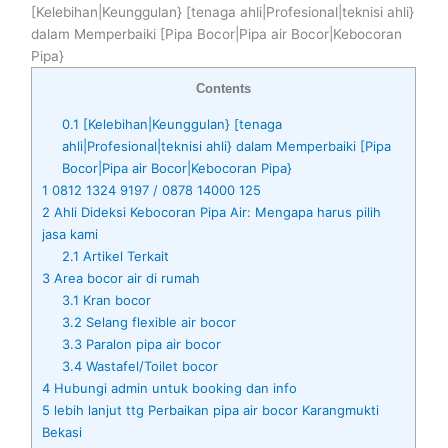
[Kelebihan|Keunggulan} [tenaga ahli|Profesional|teknisi ahli}
dalam Memperbaiki [Pipa Bocor|Pipa air Bocor|Kebocoran
Pipa}
Contents
0.1
[Kelebihan|Keunggulan} [tenaga
ahli|Profesional|teknisi ahli} dalam Memperbaiki [Pipa
Bocor|Pipa air Bocor|Kebocoran Pipa}
1
0812 1324 9197 / 0878 14000 125
2
Ahli Dideksi Kebocoran Pipa Air: Mengapa harus pilih
jasa kami
2.1
Artikel Terkait
3
Area bocor air di rumah
3.1
Kran bocor
3.2
Selang flexible air bocor
3.3
Paralon pipa air bocor
3.4
Wastafel/Toilet bocor
4
Hubungi admin untuk booking dan info
5
lebih lanjut ttg Perbaikan pipa air bocor Karangmukti
Bekasi