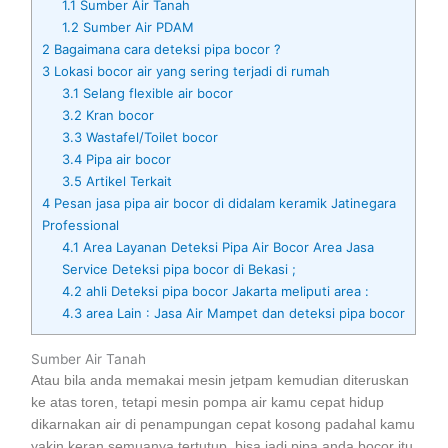
1.1
Sumber Air Tanah
1.2
Sumber Air PDAM
2
Bagaimana cara deteksi pipa bocor ?
3
Lokasi bocor air yang sering terjadi di rumah
3.1
Selang flexible air bocor
3.2
Kran bocor
3.3
Wastafel/Toilet bocor
3.4
Pipa air bocor
3.5
Artikel Terkait
4
Pesan jasa pipa air bocor di didalam keramik Jatinegara
Professional
4.1
Area Layanan Deteksi Pipa Air Bocor Area Jasa
Service Deteksi pipa bocor di Bekasi ;
4.2
ahli Deteksi pipa bocor Jakarta meliputi area :
4.3
area Lain : Jasa Air Mampet dan deteksi pipa bocor
Sumber Air Tanah
Atau bila anda memakai mesin jetpam kemudian diteruskan
ke atas toren, tetapi mesin pompa air kamu cepat hidup
dikarnakan air di penampungan cepat kosong padahal kamu
yakin keran semuanya tertutup, bisa jadi pipa anda bocor itu