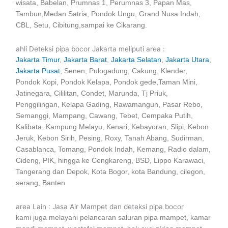
wisata, Babelan, Prumnas 1, Perumnas 3, Papan Mas,
Tambun,Medan Satria, Pondok Ungu, Grand Nusa Indah,
CBL, Setu, Cibitung,sampai ke Cikarang.
ahli Deteksi pipa bocor Jakarta meliputi area :
Jakarta Timur
,
Jakarta Barat
,
Jakarta Selatan
,
Jakarta Utara
,
Jakarta Pusat
, Senen, Pulogadung, Cakung, Klender,
Pondok Kopi, Pondok Kelapa, Pondok gede,Taman Mini,
Jatinegara, Cililitan, Condet, Marunda, Tj Priuk,
Penggilingan, Kelapa Gading, Rawamangun, Pasar Rebo,
Semanggi, Mampang, Cawang, Tebet, Cempaka Putih,
Kalibata, Kampung Melayu, Kenari, Kebayoran, Slipi, Kebon
Jeruk, Kebon Sirih, Pesing, Roxy, Tanah Abang, Sudirman,
Casablanca, Tomang, Pondok Indah, Kemang, Radio dalam,
Cideng, PIK, hingga ke Cengkareng, BSD, Lippo Karawaci,
Tangerang dan Depok, Kota Bogor, kota Bandung, cilegon,
serang, Banten
area Lain : Jasa Air Mampet dan deteksi pipa bocor
kami juga melayani pelancaran saluran pipa mampet, kamar