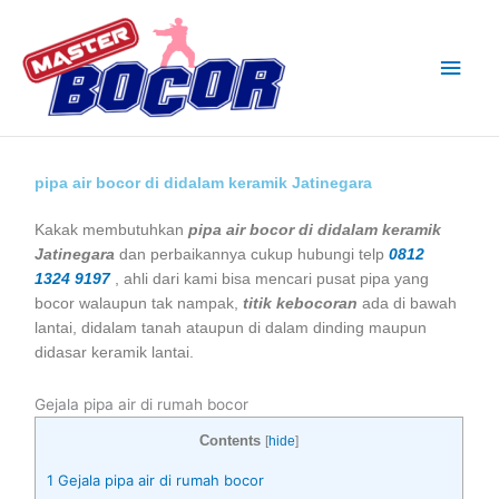
Skip
Main
to
content
Men
pipa air bocor di didalam keramik Jatinegara
Kakak membutuhkan
pipa air bocor di didalam keramik
Jatinegara
dan perbaikannya cukup hubungi telp
0812
1324 9197
, ahli dari kami bisa mencari pusat pipa yang
bocor walaupun tak nampak,
titik kebocoran
ada di bawah
lantai, didalam tanah ataupun di dalam dinding maupun
didasar keramik lantai.
Gejala pipa air di rumah bocor
Contents
[
hide
]
1
Gejala pipa air di rumah bocor