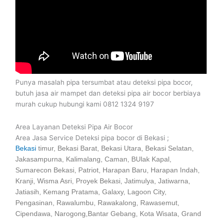
Punya masalah pipa tersumbat atau deteksi pipa bocor,
butuh jasa air mampet dan deteksi pipa air bocor berbiaya
murah cukup hubungi kami 0812 1324 9197
Area Layanan Deteksi Pipa Air Bocor
Area Jasa Service Deteksi pipa bocor di Bekasi ;
Bekasi
timur, Bekasi Barat, Bekasi Utara, Bekasi Selatan,
Jakasampurna, Kalimalang, Caman, BUlak Kapal,
Sumarecon Bekasi, Patriot, Harapan Baru, Harapan Indah,
Kranji, Wisma Asri, Proyek Bekasi, Jatimulya, Jatiwarna,
Jatiasih, Kemang Pratama, Galaxy, Lagoon City,
Pengasinan, Rawalumbu, Rawakalong, Rawasemut,
Cipendawa, Narogong,Bantar Gebang, Kota Wisata, Grand