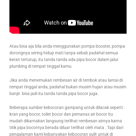
Atau bisa aja bila anda menggunakan pompa booster, pompa
dorongnya sering hidup mati tanpa sebab padahal semua
keran tertutup, itu tanda tanda ada pipa bocor dalam jalur
plumbing di tempat tinggal kamu.
Jika anda menemukan rembesan air di tembok atau lantai di
tempat tinggal anda, padahal bukan musim hujan atau musim
banjir. bisa jadi itu tanda tanda pipa bocor juga.
Beberapa sumber kebocoran gampang untuk dilacak seperti :
kran yang bocor, toilet bocor dan pemanas air bocor itu
mudah dikarnakan langsung terlihat rembesan airnya karna
titik pipa bocornya berada diluar terlihat oleh mata . Tapi dari
pengalaman kami kebanyakan kebocoran sulit untuk di