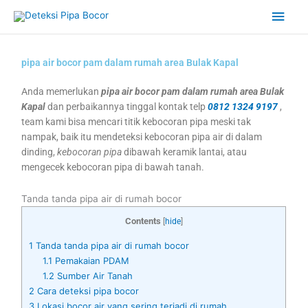
Skip
Main
to
content
Men
pipa air bocor pam dalam rumah area Bulak Kapal
Anda memerlukan
pipa air bocor pam dalam rumah area Bulak
Kapal
dan perbaikannya tinggal kontak telp
0812 1324 9197
,
team kami bisa mencari titik kebocoran pipa meski tak
nampak, baik itu mendeteksi kebocoran pipa air di dalam
dinding,
kebocoran pipa
dibawah keramik lantai, atau
mengecek kebocoran pipa di bawah tanah.
Tanda tanda pipa air di rumah bocor
Contents
[
hide
]
1
Tanda tanda pipa air di rumah bocor
1.1
Pemakaian PDAM
1.2
Sumber Air Tanah
2
Cara deteksi pipa bocor
3
Lokasi bocor air yang sering terjadi di rumah