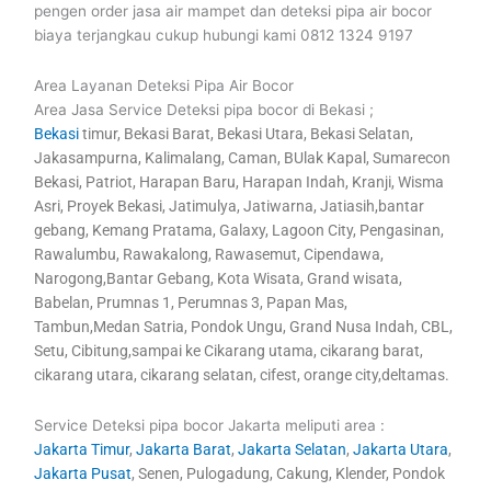
pengen order jasa air mampet dan deteksi pipa air bocor
biaya terjangkau cukup hubungi kami 0812 1324 9197
Area Layanan Deteksi Pipa Air Bocor
Area Jasa Service Deteksi pipa bocor di Bekasi ;
Bekasi
timur, Bekasi Barat, Bekasi Utara, Bekasi Selatan,
Jakasampurna, Kalimalang, Caman, BUlak Kapal, Sumarecon
Bekasi, Patriot, Harapan Baru, Harapan Indah, Kranji, Wisma
Asri, Proyek Bekasi, Jatimulya, Jatiwarna, Jatiasih,bantar
gebang, Kemang Pratama, Galaxy, Lagoon City, Pengasinan,
Rawalumbu, Rawakalong, Rawasemut, Cipendawa,
Narogong,Bantar Gebang, Kota Wisata, Grand wisata,
Babelan, Prumnas 1, Perumnas 3, Papan Mas,
Tambun,Medan Satria, Pondok Ungu, Grand Nusa Indah, CBL,
Setu, Cibitung,sampai ke Cikarang utama, cikarang barat,
cikarang utara, cikarang selatan, cifest, orange city,deltamas.
Service Deteksi pipa bocor Jakarta meliputi area :
Jakarta Timur
,
Jakarta Barat
,
Jakarta Selatan
,
Jakarta Utara
,
Jakarta Pusat
, Senen, Pulogadung, Cakung, Klender, Pondok