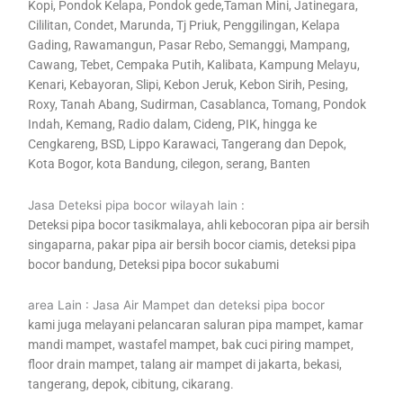
Kopi, Pondok Kelapa, Pondok gede,Taman Mini, Jatinegara,
Cililitan, Condet, Marunda, Tj Priuk, Penggilingan, Kelapa
Gading, Rawamangun, Pasar Rebo, Semanggi, Mampang,
Cawang, Tebet, Cempaka Putih, Kalibata, Kampung Melayu,
Kenari, Kebayoran, Slipi, Kebon Jeruk, Kebon Sirih, Pesing,
Roxy, Tanah Abang, Sudirman, Casablanca, Tomang, Pondok
Indah, Kemang, Radio dalam, Cideng, PIK, hingga ke
Cengkareng, BSD, Lippo Karawaci, Tangerang dan Depok,
Kota Bogor, kota Bandung, cilegon, serang, Banten
Jasa Deteksi pipa bocor wilayah lain :
Deteksi pipa bocor tasikmalaya, ahli kebocoran pipa air bersih
singaparna, pakar pipa air bersih bocor ciamis, deteksi pipa
bocor bandung, Deteksi pipa bocor sukabumi
area Lain : Jasa Air Mampet dan deteksi pipa bocor
kami juga melayani pelancaran saluran pipa mampet, kamar
mandi mampet, wastafel mampet, bak cuci piring mampet,
floor drain mampet, talang air mampet di jakarta, bekasi,
tangerang, depok, cibitung, cikarang.