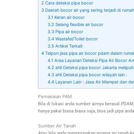
2
Cara deteksi pipa bocor
3
Daerah bocor air yang sering terjadi di ruma
3.1
Keran air bocor
3.2
Selang flexible air bocor
3.3
Pipa air bocor
3.4
Wastafel/Toilet bocor
3.5
Artikel Terkait
4
Telpon jasa pipa air bocor pdam dalam ruma
4.1
Area Layanan Deteksi Pipa Air Bocor Are
4.2
ahli Deteksi pipa bocor Jakarta meliputi
4.3
ahli Deteksi pipa bocor wilayah lain :
4.4
Layanan Lain : Jasa Air Mampet dan de
Pemakaian PAM
Bila di lokasi anda sumber airnya berasal PDAM,
hanya pakai biasa biasa saja, bisa jadi pipa a
Sumber Air Tanah
Atau bila anda menggunakan pompa air tanah ke