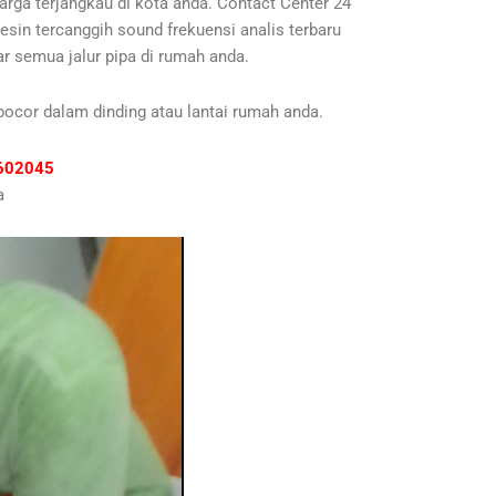
arga terjangkau di kota anda. Contact Center 24
sin tercanggih sound frekuensi analis terbaru
r semua jalur pipa di rumah anda.
bocor dalam dinding atau lantai rumah anda.
81602045
a