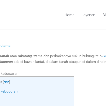
Home
Layanan
B
g utama
rumah area Cikarang utama
dan perbaikannya cukup hubungi telp
08
kebocoran
ada di bawah lantai, didalam tanah ataupun di dalam dindi
i kebocoran
ts
[
hide
]
i kebocoran