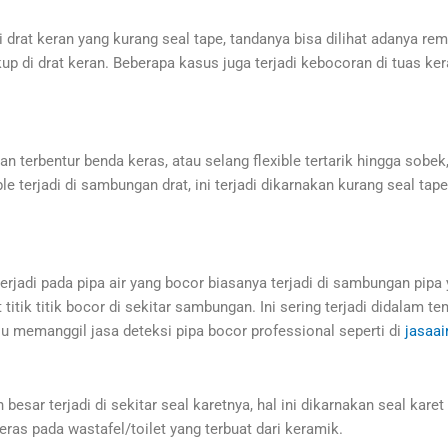
 drat keran yang kurang seal tape, tandanya bisa dilihat adanya rem
 di drat keran. Beberapa kasus juga terjadi kebocoran di tuas kera
kan terbentur benda keras, atau selang flexible tertarik hingga sobe
xible terjadi di sambungan drat, ini terjadi dikarnakan kurang seal 
terjadi pada pipa air yang bocor biasanya terjadi di sambungan pi
ik titik bocor di sekitar sambungan. Ini sering terjadi didalam tem
 memanggil jasa deteksi pipa bocor professional seperti di
jasaai
besar terjadi di sekitar seal karetnya, hal ini dikarnakan seal kare
keras pada wastafel/toilet yang terbuat dari keramik.