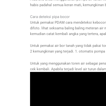
habis padahal semua keran mati, kemungkinan be
Cara deteksi pipa bocor
Untuk pemakai PDAM cara mendeteksi kebocoran 
difoto. lihat seksama baling baling meteran air 
kemudian catat kembali angka yang tertera, apab
Untuk pemakai air bor tanah yang tidak pakai tor
2 kemungkinan yang terjadi. 1. otomatis pompa r
Untuk yang menggunakan toren air sebagai penam
cek kembali. Apabila terjadi level air turun da