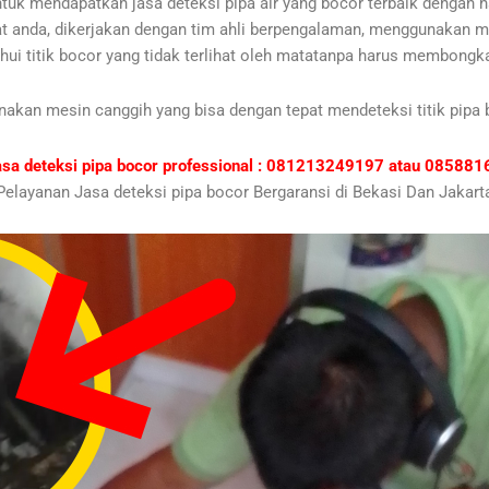
tuk mendapatkan jasa deteksi pipa air yang bocor terbaik dengan h
kat anda, dikerjakan dengan tim ahli berpengalaman, menggunakan me
hui titik bocor yang tidak terlihat oleh matatanpa harus membongka
nakan mesin canggih yang bisa dengan tepat mendeteksi titik pipa 
asa deteksi pipa bocor professional : 081213249197 atau 0858
Pelayanan Jasa deteksi pipa bocor Bergaransi di Bekasi Dan Jakart