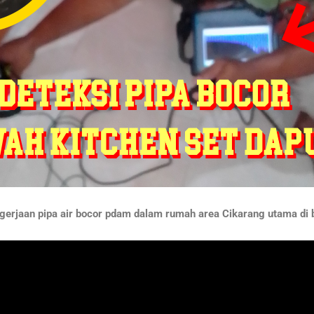
erjaan pipa air bocor pdam dalam rumah area Cikarang utama di 