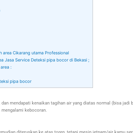
h
h area Cikarang utama Professional
a Jasa Service Deteksi pipa bocor di Bekasi ;
 area :
teksi pipa bocor
 dan mendapati kenaikan tagihan air yang diatas normal (bisa jadi b
nda mengalami kebocoran.
mudian diteruskan ke atas toren, tetapi mesin jetpam/air kamu ser