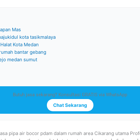
Papan Mas
ajukidul kota tasikmalaya
l Halat Kota Medan
 rumah bantar gebang
irejo medan sumut
Butuh jasa sekarang? Konsultasi GRATIS via WhatsApp
Chat Sekarang
jasa pipa air bocor pdam dalam rumah area Cikarang utama Prof