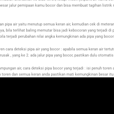
sar jalur pemipaan kamu bocor dan bisa membuat tagihan listrik m
pipa air yaitu menutup semua keran air, kemudian cek di meteran 
nya, bila terlihat baling memutar bisa jadi kebocoran yang terjadi d
ila terjadi perubahan nilai angka kemungkinan ada pipa yang bocor
en cara deteksi pipa air yang bocor : apabila semua keran air tertut
usak , yang ke 2. ada jalur pipa yang bocor, pastikan dulu otomati
pungan air, cara deteksi pipa bocor yang terjadi : isi penuh toren
lam toren dan semua keran anda pastikan mati kemungkinan besar itu