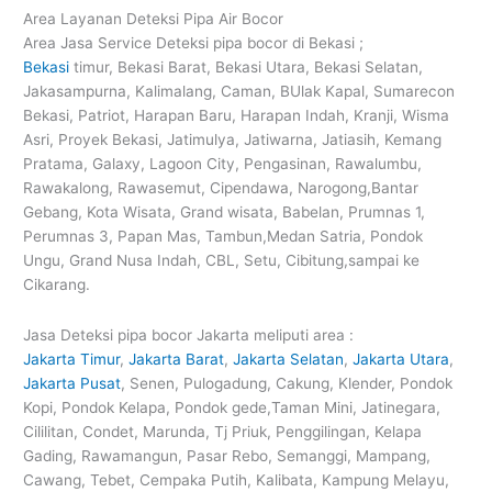
Area Layanan Deteksi Pipa Air Bocor
Area Jasa Service Deteksi pipa bocor di Bekasi ;
Bekasi
timur, Bekasi Barat, Bekasi Utara, Bekasi Selatan,
Jakasampurna, Kalimalang, Caman, BUlak Kapal, Sumarecon
Bekasi, Patriot, Harapan Baru, Harapan Indah, Kranji, Wisma
Asri, Proyek Bekasi, Jatimulya, Jatiwarna, Jatiasih, Kemang
Pratama, Galaxy, Lagoon City, Pengasinan, Rawalumbu,
Rawakalong, Rawasemut, Cipendawa, Narogong,Bantar
Gebang, Kota Wisata, Grand wisata, Babelan, Prumnas 1,
Perumnas 3, Papan Mas, Tambun,Medan Satria, Pondok
Ungu, Grand Nusa Indah, CBL, Setu, Cibitung,sampai ke
Cikarang.
Jasa Deteksi pipa bocor Jakarta meliputi area :
Jakarta Timur
,
Jakarta Barat
,
Jakarta Selatan
,
Jakarta Utara
,
Jakarta Pusat
, Senen, Pulogadung, Cakung, Klender, Pondok
Kopi, Pondok Kelapa, Pondok gede,Taman Mini, Jatinegara,
Cililitan, Condet, Marunda, Tj Priuk, Penggilingan, Kelapa
Gading, Rawamangun, Pasar Rebo, Semanggi, Mampang,
Cawang, Tebet, Cempaka Putih, Kalibata, Kampung Melayu,