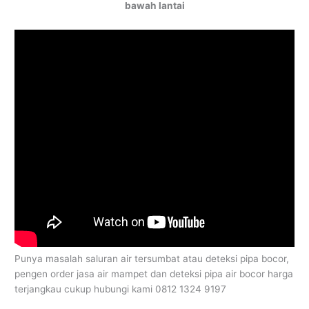
bawah lantai
Punya masalah saluran air tersumbat atau deteksi pipa bocor,
pengen order jasa air mampet dan deteksi pipa air bocor harga
terjangkau cukup hubungi kami 0812 1324 9197