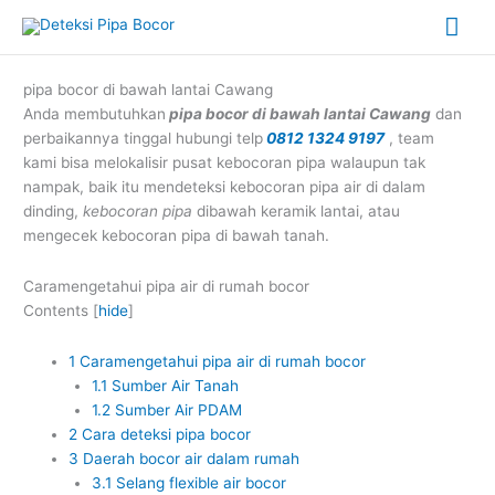
Skip
Mai
to
content
Me
pipa bocor di bawah lantai Cawang
Anda membutuhkan
pipa bocor di bawah lantai Cawang
dan
perbaikannya tinggal hubungi telp
0812 1324 9197
, team
kami bisa melokalisir pusat kebocoran pipa walaupun tak
nampak, baik itu mendeteksi kebocoran pipa air di dalam
dinding,
kebocoran pipa
dibawah keramik lantai, atau
mengecek kebocoran pipa di bawah tanah.
Caramengetahui pipa air di rumah bocor
Contents
[
hide
]
1
Caramengetahui pipa air di rumah bocor
1.1
Sumber Air Tanah
1.2
Sumber Air PDAM
2
Cara deteksi pipa bocor
3
Daerah bocor air dalam rumah
3.1
Selang flexible air bocor