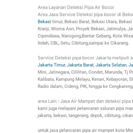
Area Layanan Deteksi Pipa Air Bocor
Area Jasa Service Deteksi pipa bocor di Bekas
Bekasi
timur, Bekasi Barat, Bekasi Utara, Bekas
Kranji, Wisma Asri, Proyek Bekasi, Jatimulya, 
Cipendawa, Narogong,Bantar Gebang, Kota Wisa
Indah, CBL, Setu, Cibitung,sampai ke Cikarang.
Service Deteksi pipa bocor Jakarta meliputi a
Jakarta Timur
,
Jakarta Barat
,
Jakarta Selatan
,
Ja
Mini, Jatinegara, Cililitan, Condet, Marunda, 
Kalibata, Kampung Melayu, Kenari, Kebayoran, S
Radio dalam, Cideng, PIK, hingga ke Cengkareng
area Lain : Jasa Air Mampet dan deteksi pipa
kami juga melayani pelancaran saluran pipa ma
jakarta, bekasi, tangerang, depok, cibitung, cikar
untuk jasa pelancaran pipa air mampet kota Med