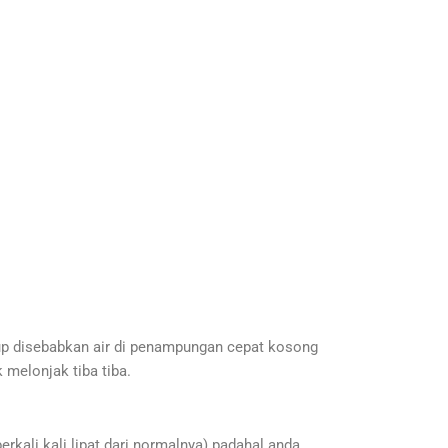
dup disebabkan air di penampungan cepat kosong
 melonjak tiba tiba.
rkali kali lipat dari normalnya) padahal anda