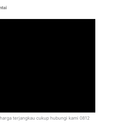
ntai
r harga terjangkau cukup hubungi kami 0812