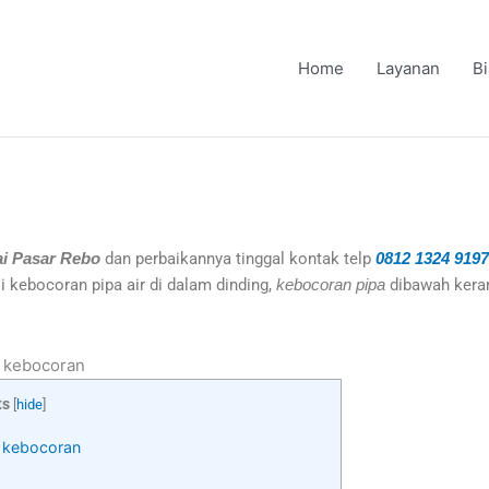
Home
Layanan
B
ai Pasar Rebo
dan perbaikannya tinggal kontak telp
0812 1324 9197
 kebocoran pipa air di dalam dinding,
kebocoran pipa
dibawah keram
i kebocoran
ts
[
hide
]
i kebocoran