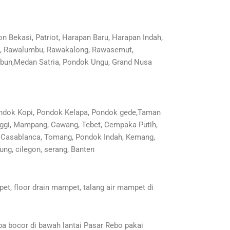
n Bekasi, Patriot, Harapan Baru, Harapan Indah,
nan, Rawalumbu, Rawakalong, Rawasemut,
mbun,Medan Satria, Pondok Ungu, Grand Nusa
Pondok Kopi, Pondok Kelapa, Pondok gede,Taman
anggi, Mampang, Cawang, Tebet, Cempaka Putih,
n, Casablanca, Tomang, Pondok Indah, Kemang,
ng, cilegon, serang, Banten
t, floor drain mampet, talang air mampet di
pa bocor di bawah lantai Pasar Rebo pakai