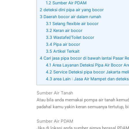
1.2
Sumber Air PDAM
2
deteksi dini pipa air yang bocor
3
Daerah bocor air dalam rumah
3.1
Selang flexible air bocor
3.2
Keran air bocor
3.3
Wastafel/Toilet bocor
3.4
Pipa air bocor
3.5
Artikel Terkait
4
Cari jasa pipa bocor di bawah lantai Pasar R
4.1
Area Layanan Deteksi Pipa Air Bocor Are
4.2
Service Deteksi pipa bocor Jakarta melip
4.3
area Lain : Jasa Air Mampet dan deteks
Sumber Air Tanah
Atau bila anda memakai pompa air tanah kemudia
padahal kamu yakin keran semuanya tertutup, bis
Sumber Air PDAM
Jika di lokasi anda sumber airnya berasal PDAM,