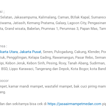
i ;
i Selatan, Jakasampurna, Kalimalang, Caman, BUlak Kapal, Sumareco
Jatiwarna, Jatiasih, Kemang Pratama, Galaxy, Lagoon City, Pengasi
ta, Grand wisata, Babelan, Prumnas 1, Perumnas 3, Papan Mas, Ta
rea :
karta Utara
,
Jakarta Pusat
, Senen, Pulogadung, Cakung, Klender, 
Tj Priuk, Penggilingan, Kelapa Gading, Rawamangun, Pasar Rebo, Sem
lipi, Kebon Jeruk, Kebon Sirih, Pesing, Roxy, Tanah Abang, Sudirma
, BSD, Lippo Karawaci, Tangerang dan Depok, Kota Bogor, kota Bandu
 bocor
mpet, kamar mandi mampet, wastafel mampet, bak cuci piring mampe
ang.
an dan sekitarnya bisa cek di
https://jasaairmampetmedan.com
pi