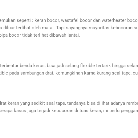
ukan seperti : keran bocor, wastafel bocor dan waterheater bocor
 diluar terlihat oleh mata . Tapi sayangnya mayoritas kebocoran sul
ipa bocor tidak terlihat dibawah lantai.
terbentur benda keras, bisa jadi selang flexible tertarik hingga selan
lexible pada sambungan drat, kemungkinan karna kurang seal tape,
rat keran yang sedikit seal tape, tandanya bisa dilihat adanya rembe
eberapa kasus juga terjadi kebocoran di tuas keran, ini perlu pengg