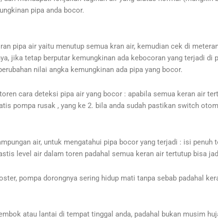
ungkinan pipa anda bocor.
 pipa air yaitu menutup semua kran air, kemudian cek di meteran 
 nya, jika tetap berputar kemungkinan ada kebocoran yang terjadi d
i perubahan nilai angka kemungkinan ada pipa yang bocor.
ren cara deteksi pipa air yang bocor : apabila semua keran air tert
atis pompa rusak , yang ke 2. bila anda sudah pastikan switch ot
pungan air, untuk mengatahui pipa bocor yang terjadi : isi penuh 
stis level air dalam toren padahal semua keran air tertutup bisa jadi
ster, pompa dorongnya sering hidup mati tanpa sebab padahal ker
tembok atau lantai di tempat tinggal anda, padahal bukan musim huj