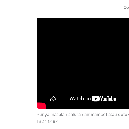
Con
Punya masalah saluran air mampet atau deteks
1324 9197