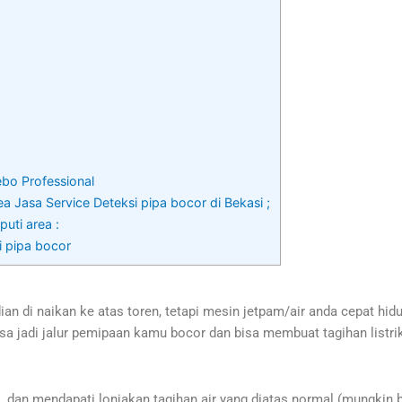
ebo Professional
a Jasa Service Deteksi pipa bocor di Bekasi ;
uti area :
i pipa bocor
n di naikan ke atas toren, tetapi mesin jetpam/air anda cepat hi
a jadi jalur pemipaan kamu bocor dan bisa membuat tagihan listrik
 dan mendapati lonjakan tagihan air yang diatas normal (mungkin be