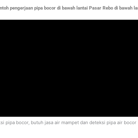
toh pengerjaan pipa bocor di bawah lantai Pasar Rebo di bawah la
i pipa bocor, butuh jasa air mampet dan deteksi pipa air boco