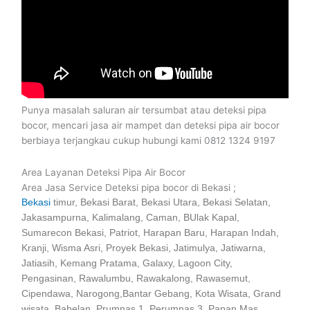
Punya masalah saluran air tersumbat atau deteksi pipa
bocor, mencari jasa air mampet dan deteksi pipa air bocor
berbiaya terjangkau cukup hubungi kami 0812 1324 9197
Area Layanan Deteksi Pipa Air Bocor
Area Jasa Service Deteksi pipa bocor di Bekasi ;
Bekasi
timur, Bekasi Barat, Bekasi Utara, Bekasi Selatan,
Jakasampurna, Kalimalang, Caman, BUlak Kapal,
Sumarecon Bekasi, Patriot, Harapan Baru, Harapan Indah,
Kranji, Wisma Asri, Proyek Bekasi, Jatimulya, Jatiwarna,
Jatiasih, Kemang Pratama, Galaxy, Lagoon City,
Pengasinan, Rawalumbu, Rawakalong, Rawasemut,
Cipendawa, Narogong,Bantar Gebang, Kota Wisata, Grand
wisata, Babelan, Prumnas 1, Perumnas 3, Papan Mas,