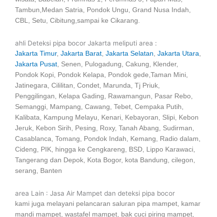
Tambun,Medan Satria, Pondok Ungu, Grand Nusa Indah,
CBL, Setu, Cibitung,sampai ke Cikarang.
ahli Deteksi pipa bocor Jakarta meliputi area :
Jakarta Timur
,
Jakarta Barat
,
Jakarta Selatan
,
Jakarta Utara
,
Jakarta Pusat
, Senen, Pulogadung, Cakung, Klender,
Pondok Kopi, Pondok Kelapa, Pondok gede,Taman Mini,
Jatinegara, Cililitan, Condet, Marunda, Tj Priuk,
Penggilingan, Kelapa Gading, Rawamangun, Pasar Rebo,
Semanggi, Mampang, Cawang, Tebet, Cempaka Putih,
Kalibata, Kampung Melayu, Kenari, Kebayoran, Slipi, Kebon
Jeruk, Kebon Sirih, Pesing, Roxy, Tanah Abang, Sudirman,
Casablanca, Tomang, Pondok Indah, Kemang, Radio dalam,
Cideng, PIK, hingga ke Cengkareng, BSD, Lippo Karawaci,
Tangerang dan Depok, Kota Bogor, kota Bandung, cilegon,
serang, Banten
area Lain : Jasa Air Mampet dan deteksi pipa bocor
kami juga melayani pelancaran saluran pipa mampet, kamar
mandi mampet, wastafel mampet, bak cuci piring mampet,