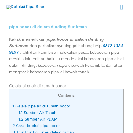
Skip
Mai
to
content
Me
pipa bocor di dalam dinding Sudirman
Kakak memerlukan
pipa bocor di dalam dinding
Sudirman
dan perbaikannya tinggal hubungi telp
0812 1324
9197
, ahli dari kami bisa melokalisir pusat kebocoran pipa
meski tidak terlihat, baik itu mendeteksi kebocoran pipa air di
dalam dinding,
kebocoran pipa
dibawah keramik lantai, atau
mengecek kebocoran pipa di bawah tanah.
Gejala pipa air di rumah bocor
Contents
1
Gejala pipa air di rumah bocor
1.1
Sumber Air Tanah
1.2
Sumber Air PDAM
2
Cara deteksi pipa bocor
3
Titik titik bocor air dalam rumah