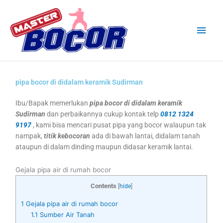
Skip
Main
to
content
Men
pipa bocor di didalam keramik Sudirman
Ibu/Bapak memerlukan
pipa bocor di didalam keramik
Sudirman
dan perbaikannya cukup kontak telp
0812 1324
9197
, kami bisa mencari pusat pipa yang bocor walaupun tak
nampak,
titik kebocoran
ada di bawah lantai, didalam tanah
ataupun di dalam dinding maupun didasar keramik lantai.
Gejala pipa air di rumah bocor
Contents
[
hide
]
1
Gejala pipa air di rumah bocor
1.1
Sumber Air Tanah