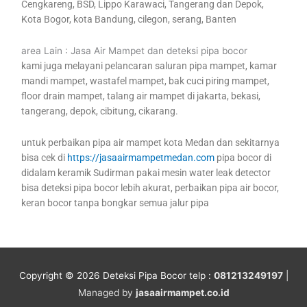
Cengkareng, BSD, Lippo Karawaci, Tangerang dan Depok,
Kota Bogor, kota Bandung, cilegon, serang, Banten
area Lain : Jasa Air Mampet dan deteksi pipa bocor
kami juga melayani pelancaran saluran pipa mampet, kamar
mandi mampet, wastafel mampet, bak cuci piring mampet,
floor drain mampet, talang air mampet di jakarta, bekasi,
tangerang, depok, cibitung, cikarang.
untuk perbaikan pipa air mampet kota Medan dan sekitarnya
bisa cek di
https://jasaairmampetmedan.com
pipa bocor di
didalam keramik Sudirman pakai mesin water leak detector
bisa deteksi pipa bocor lebih akurat, perbaikan pipa air bocor,
keran bocor tanpa bongkar semua jalur pipa
Copyright © 2026
Deteksi Pipa Bocor
telp :
081213249197
|
Managed by
jasaairmampet.co.id