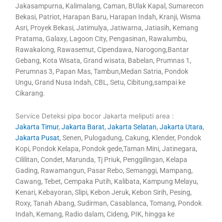
Jakasampurna, Kalimalang, Caman, BUlak Kapal, Sumarecon
Bekasi, Patriot, Harapan Baru, Harapan Indah, Kranji, Wisma
Asri, Proyek Bekasi, Jatimulya, Jatiwarna, Jatiasih, Kemang
Pratama, Galaxy, Lagoon City, Pengasinan, Rawalumbu,
Rawakalong, Rawasemut, Cipendawa, Narogong,Bantar
Gebang, Kota Wisata, Grand wisata, Babelan, Prumnas 1,
Perumnas 3, Papan Mas, Tambun,Medan Satria, Pondok
Ungu, Grand Nusa Indah, CBL, Setu, Cibitung,sampai ke
Cikarang.
Service Deteksi pipa bocor Jakarta meliputi area :
Jakarta Timur
,
Jakarta Barat
,
Jakarta Selatan
,
Jakarta Utara
,
Jakarta Pusat
, Senen, Pulogadung, Cakung, Klender, Pondok
Kopi, Pondok Kelapa, Pondok gede,Taman Mini, Jatinegara,
Cililitan, Condet, Marunda, Tj Priuk, Penggilingan, Kelapa
Gading, Rawamangun, Pasar Rebo, Semanggi, Mampang,
Cawang, Tebet, Cempaka Putih, Kalibata, Kampung Melayu,
Kenari, Kebayoran, Slipi, Kebon Jeruk, Kebon Sirih, Pesing,
Roxy, Tanah Abang, Sudirman, Casablanca, Tomang, Pondok
Indah, Kemang, Radio dalam, Cideng, PIK, hingga ke