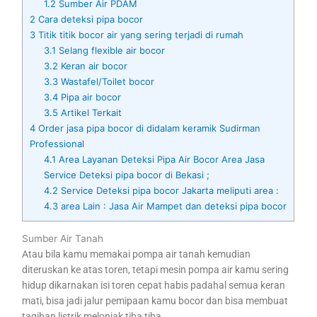
1.2
Sumber Air PDAM
2
Cara deteksi pipa bocor
3
Titik titik bocor air yang sering terjadi di rumah
3.1
Selang flexible air bocor
3.2
Keran air bocor
3.3
Wastafel/Toilet bocor
3.4
Pipa air bocor
3.5
Artikel Terkait
4
Order jasa pipa bocor di didalam keramik Sudirman
Professional
4.1
Area Layanan Deteksi Pipa Air Bocor Area Jasa
Service Deteksi pipa bocor di Bekasi ;
4.2
Service Deteksi pipa bocor Jakarta meliputi area :
4.3
area Lain : Jasa Air Mampet dan deteksi pipa bocor
Sumber Air Tanah
Atau bila kamu memakai pompa air tanah kemudian
diteruskan ke atas toren, tetapi mesin pompa air kamu sering
hidup dikarnakan isi toren cepat habis padahal semua keran
mati, bisa jadi jalur pemipaan kamu bocor dan bisa membuat
tagihan listrik melonjak tiba tiba.