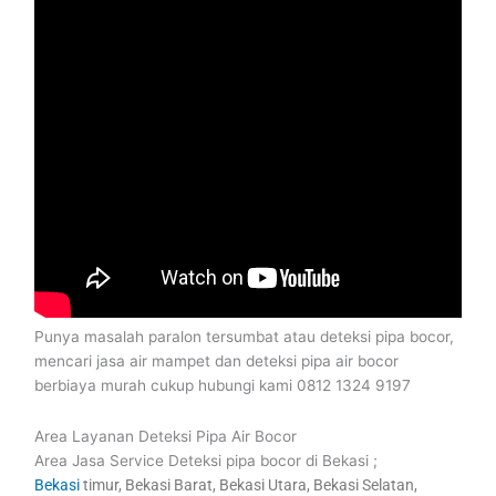
Punya masalah paralon tersumbat atau deteksi pipa bocor,
mencari jasa air mampet dan deteksi pipa air bocor
berbiaya murah cukup hubungi kami 0812 1324 9197
Area Layanan Deteksi Pipa Air Bocor
Area Jasa Service Deteksi pipa bocor di Bekasi ;
Bekasi
timur, Bekasi Barat, Bekasi Utara, Bekasi Selatan,