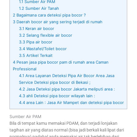
1.1
Sumber Air PAM
1.2
Sumber Air Tanah
2
Bagaimana cara deteksi pipa bocor ?
3
Daerah bocor air yang sering terjadi di rumah
3.1
Keran air bocor
3.2
Selang flexible air bocor
3.3
Pipa air bocor
3.4
Wastafel/Toilet bocor
3.5
Artikel Terkait
4
Pesan jasa pipa bocor pam di rumah area Caman
Professional
4.1
Area Layanan Deteksi Pipa Air Bocor Area Jasa
Service Deteksi pipa bocor di Bekasi ;
4.2
Jasa Deteksi pipa bocor Jakarta meliputi area :
4.3
ahli Deteksi pipa bocor wilayah lain :
4.4
area Lain : Jasa Air Mampet dan deteksi pipa bocor
Sumber Air PAM
Bila di tempat kamu memakai PDAM, dan terjadi lonjakan
tagihan air yang diatas normal (bisa jadi berkali kali lipat dari
normalnya) padahal anda memakai air tak berlebihan dari