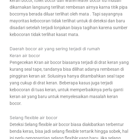
keran bocor, toilet bocor dan waterheater bocor itu mudah
dikarnakan langsung terlihat rembesan airnya karna titik pipa
bocornya berada diluar terlihat oleh mata . Tapi sayangnya
mayoritas kebocoran tidak terlihat untuk di deteksi dan baru
disadari setelah terjadi lonjakan biaya tagihan karena sumber
kebocoran tidak terlihat kasat mata.
Daerah bocor air yang sering terjadi di rumah
Keran air bocor
Pengecekan Kran air bocor biasanya terjadi di drat keran yang
kurang seal tape, tandanya bisa dilihat adanya rembesan di
pinggiran keran air. Solusinya hanya ditambahkan seal tape
yang cukup di drat keran. Beberapa kasus juga terjadi
kebocoran di tuas keran, untuk memperbaikinya perlu ganti
keran air yang baru untuk menyelesaikan masalah keran
bocor.
Selang flexible air bocor
Deteksi Selang flexible air bocor biasa diakibatkan terbentur
benda keras, bisa jadi selang flexible tertarik hingga sobek, hal
ini perlu penggantian selang flexible yang baru. jika selang