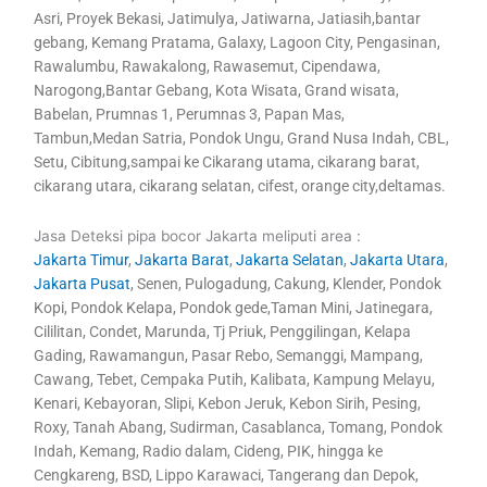
Asri, Proyek Bekasi, Jatimulya, Jatiwarna, Jatiasih,bantar
gebang, Kemang Pratama, Galaxy, Lagoon City, Pengasinan,
Rawalumbu, Rawakalong, Rawasemut, Cipendawa,
Narogong,Bantar Gebang, Kota Wisata, Grand wisata,
Babelan, Prumnas 1, Perumnas 3, Papan Mas,
Tambun,Medan Satria, Pondok Ungu, Grand Nusa Indah, CBL,
Setu, Cibitung,sampai ke Cikarang utama, cikarang barat,
cikarang utara, cikarang selatan, cifest, orange city,deltamas.
Jasa Deteksi pipa bocor Jakarta meliputi area :
Jakarta Timur
,
Jakarta Barat
,
Jakarta Selatan
,
Jakarta Utara
,
Jakarta Pusat
, Senen, Pulogadung, Cakung, Klender, Pondok
Kopi, Pondok Kelapa, Pondok gede,Taman Mini, Jatinegara,
Cililitan, Condet, Marunda, Tj Priuk, Penggilingan, Kelapa
Gading, Rawamangun, Pasar Rebo, Semanggi, Mampang,
Cawang, Tebet, Cempaka Putih, Kalibata, Kampung Melayu,
Kenari, Kebayoran, Slipi, Kebon Jeruk, Kebon Sirih, Pesing,
Roxy, Tanah Abang, Sudirman, Casablanca, Tomang, Pondok
Indah, Kemang, Radio dalam, Cideng, PIK, hingga ke
Cengkareng, BSD, Lippo Karawaci, Tangerang dan Depok,