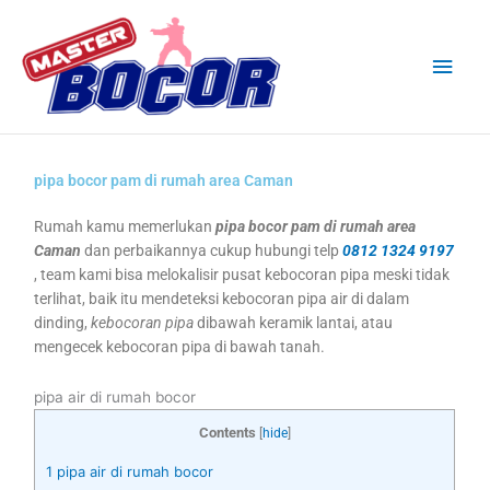
Skip
Main
to
content
Men
pipa bocor pam di rumah area Caman
Rumah kamu memerlukan
pipa bocor pam di rumah area
Caman
dan perbaikannya cukup hubungi telp
0812 1324 9197
, team kami bisa melokalisir pusat kebocoran pipa meski tidak
terlihat, baik itu mendeteksi kebocoran pipa air di dalam
dinding,
kebocoran pipa
dibawah keramik lantai, atau
mengecek kebocoran pipa di bawah tanah.
pipa air di rumah bocor
Contents
[
hide
]
1
pipa air di rumah bocor