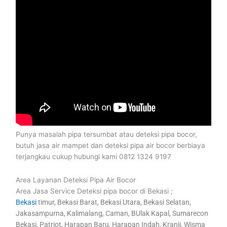
Punya masalah pipa tersumbat atau deteksi pipa bocor,
butuh jasa air mampet dan deteksi pipa air bocor berbiaya
terjangkau cukup hubungi kami 0812 1324 9197
Area Layanan Deteksi Pipa Air Bocor
Area Jasa Service Deteksi pipa bocor di Bekasi ;
Bekasi
timur, Bekasi Barat, Bekasi Utara, Bekasi Selatan,
Jakasampurna, Kalimalang, Caman, BUlak Kapal, Sumarecon
Bekasi, Patriot, Harapan Baru, Harapan Indah, Kranji, Wisma