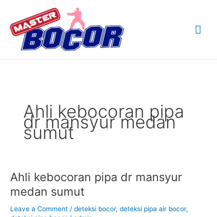
Skip
Mai
to
content
Me
Ahli kebocoran pipa
dr mansyur medan
sumut
Ahli kebocoran pipa dr mansyur
Ahli
kebocoran
medan sumut
pipa
dr
Leave a Comment
/
deteksi bocor
,
deteksi pipa air bocor
,