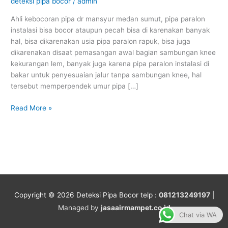
mansyur
deteksi pipa bocor
/
admin
medan
Ahli kebocoran pipa dr mansyur medan sumut, pipa paralon
sumut
instalasi bisa bocor ataupun pecah bisa di karenakan banyak
hal, bisa dikarenakan usia pipa paralon rapuk, bisa juga
dikarenakan disaat pemasangan awal bagian sambungan knee
kekurangan lem, banyak juga karena pipa paralon instalasi di
bakar untuk penyesuaian jalur tanpa sambungan knee, hal
tersebut memperpendek umur pipa […]
Read More »
Copyright © 2026
Deteksi Pipa Bocor
telp :
081213249197
|
Managed by
jasaairmampet.co.id
Chat via WA