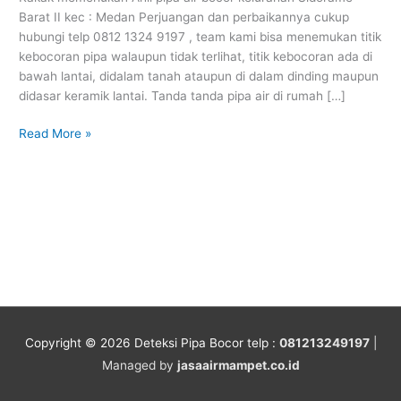
II
Barat II kec : Medan Perjuangan dan perbaikannya cukup
kec
hubungi telp 0812 1324 9197 , team kami bisa menemukan titik
:
kebocoran pipa walaupun tidak terlihat, titik kebocoran ada di
Medan
bawah lantai, didalam tanah ataupun di dalam dinding maupun
Perjuangan
didasar keramik lantai. Tanda tanda pipa air di rumah […]
Read More »
Copyright © 2026
Deteksi Pipa Bocor
telp :
081213249197
|
Managed by
jasaairmampet.co.id