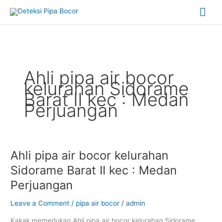
Skip
Mai
to
content
Me
Ahli pipa air bocor
kelurahan Sidorame
Barat II kec : Medan
Perjuangan
Ahli pipa air bocor kelurahan
Ahli
pipa
Sidorame Barat II kec : Medan
air
Perjuangan
bocor
kelurahan
Leave a Comment
/
pipa air bocor
/
admin
Sidorame
Barat
Kakak memerlukan Ahli pipa air bocor kelurahan Sidorame