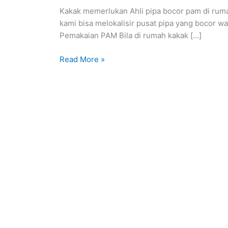
pam
Kakak memerlukan Ahli pipa bocor pam di ruma
di
kami bisa melokalisir pusat pipa yang bocor wala
rumah
Pemakaian PAM Bila di rumah kakak […]
area
kelurahan
Read More »
Madras
Hulu
kec
:
Medan
Polonia