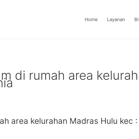
Home
Layanan
B
am di rumah area kelura
nia
mah area kelurahan Madras Hulu kec 