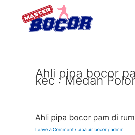
Skip
to
content
Ahli pipa bocor p
kec : Medan Polo
Ahli
Ahli pipa bocor pam di ru
pipa
Leave a Comment
/
pipa air bocor
/
admin
bocor