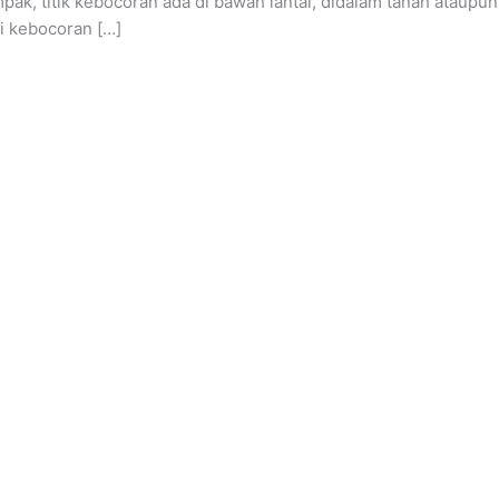
ak, titik kebocoran ada di bawah lantai, didalam tanah ataupu
mi kebocoran […]