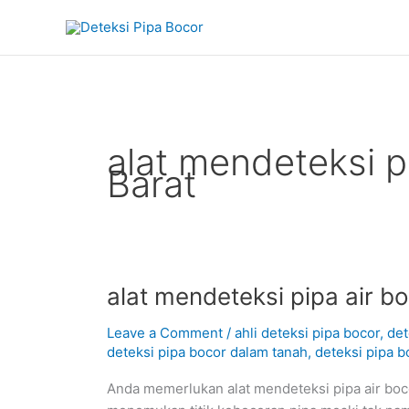
Skip
to
content
alat mendeteksi p
Barat
alat
alat mendeteksi pipa air b
mendeteksi
Leave a Comment
/
ahli deteksi pipa bocor
,
det
pipa
deteksi pipa bocor dalam tanah
,
deteksi pipa b
air
bocor
Anda memerlukan alat mendeteksi pipa air boco
di