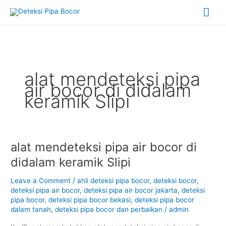
Skip
Mai
to
content
Me
alat mendeteksi pipa
air bocor di didalam
keramik Slipi
alat mendeteksi pipa air bocor di
alat
mendeteksi
didalam keramik Slipi
pipa
air
Leave a Comment
/
ahli deteksi pipa bocor
,
deteksi bocor
,
bocor
deteksi pipa air bocor
,
deteksi pipa air bocor jakarta
,
deteksi
pipa bocor
,
deteksi pipa bocor bekasi
,
deteksi pipa bocor
di
dalam tanah
,
deteksi pipa bocor dan perbaikan
/
admin
didalam
keramik