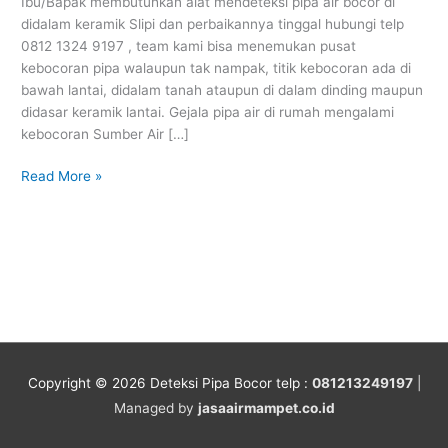
Ibu/Bapak membutuhkan alat mendeteksi pipa air bocor di
Slipi
didalam keramik Slipi dan perbaikannya tinggal hubungi telp
0812 1324 9197 , team kami bisa menemukan pusat
kebocoran pipa walaupun tak nampak, titik kebocoran ada di
bawah lantai, didalam tanah ataupun di dalam dinding maupun
didasar keramik lantai. Gejala pipa air di rumah mengalami
kebocoran Sumber Air […]
Read More »
Copyright © 2026
Deteksi Pipa Bocor
telp :
081213249197
|
Managed by
jasaairmampet.co.id