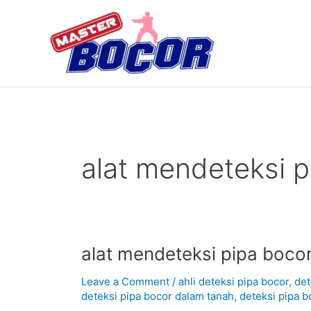
Skip
to
content
alat mendeteksi p
alat
alat mendeteksi pipa bocor
mendeteksi
Leave a Comment
/
ahli deteksi pipa bocor
,
det
pipa
deteksi pipa bocor dalam tanah
,
deteksi pipa b
bocor