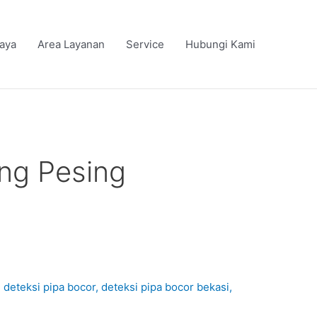
iaya
Area Layanan
Service
Hubungi Kami
ing Pesing
,
deteksi pipa bocor
,
deteksi pipa bocor bekasi
,