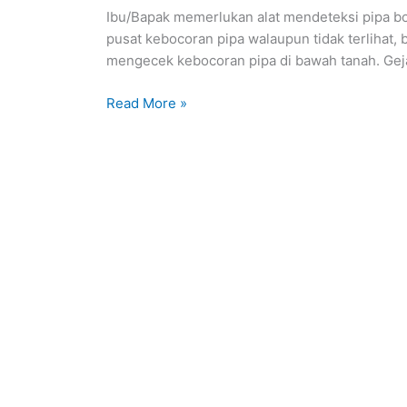
di
Ibu/Bapak memerlukan alat mendeteksi pipa bo
dalam
pusat kebocoran pipa walaupun tidak terlihat, 
dinding
mengecek kebocoran pipa di bawah tanah. Gejal
Pesing
Read More »