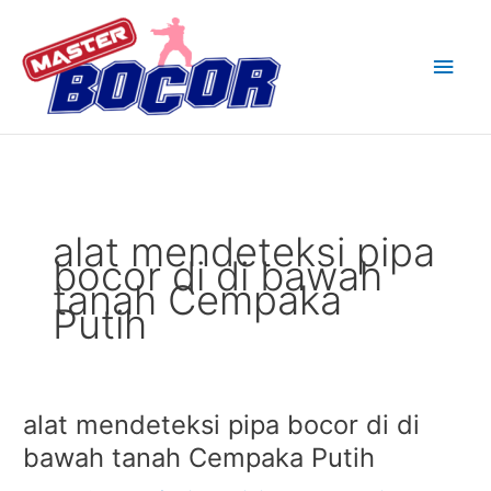
Skip
Main
to
content
Men
alat mendeteksi pipa
bocor di di bawah
tanah Cempaka
Putih
alat mendeteksi pipa bocor di di
alat
mendeteksi
bawah tanah Cempaka Putih
pipa