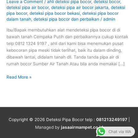
bocor
Leave a Comment
/
ahli deteksi pipa bocor
,
deteksi bocor
,
di
deteksi pipa air bocor
,
deteksi pipa air bocor jakarta
,
deteksi
pipa bocor
,
deteksi pipa bocor bekasi
,
deteksi pipa bocor
di
dalam tanah
,
deteksi pipa bocor dan perbaikan
/
admin
bawah
tanah
Ibu/Bapak membutuhkan alat mendeteksi pipa bocor di di
Cempaka
bawah tanah Cempaka Putih dan perbaikannya cukup kontak
Putih
telp 0812 1324 9197 , ahli dari kami bisa menemukan pusat
kebocoran pipa meski tidak terlihat, baik itu dalam dinding,
dibawah lantai, didalam tanah dll. Tanda tanda pipa air di
rumah bocor Sumber Air Tanah Atau bila anda memakai […]
Read More »
Copyright © 2026
Deteksi Pipa Bocor
telp :
081213249197
|
Managed by
jasaairmampet.co.id
Chat via WA