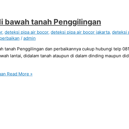
di bawah tanah Penggilingan
or
,
deteksi pipa air bocor
,
deteksi pipa air bocor jakarta
,
deteksi 
 perbaikan
/
admin
h tanah Penggilingan dan perbaikannya cukup hubungi telp 081
bawah lantai, didalam tanah ataupun di dalam dinding maupun dida
gan
Read More »