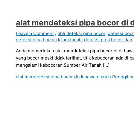
alat mendeteksi pipa bocor di 
Leave a Comment
/
ahli deteksi pipa bocor
,
deteksi boc
deteksi pipa bocor dalam tanah
,
deteksi pipa bocor dan
Anda memerlukan alat mendeteksi pipa bocor di di bawa
yang bocor meski tidak terlihat, titik kebocoran ada di 
mengalami kebocoran Sumber Air Tanah […]
alat mendeteksi pipa bocor di di bawah tanah Penggilin