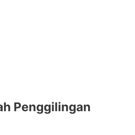
ah Penggilingan