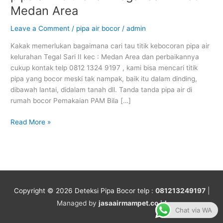
tau
Medan Area
titik
kebocoran
Leave a Comment
/
pipa air bocor
/
admin
pipa
air
Kakak memerlukan bagaimana cari tau titik kebocoran pipa air
kelurahan
kelurahan Tegal Sari II kec : Medan Area dan perbaikannya
Tegal
cukup kontak telp 0812 1324 9197 , kami bisa mencari titik
Sari
pipa yang bocor meski tak nampak, baik itu dalam dinding,
II
dibawah lantai, didalam tanah dll. Tanda tanda pipa air di
kec
rumah bocor Pemakaian PAM Bila […]
:
Medan
Read More »
Area
Copyright © 2026
Deteksi Pipa Bocor
telp :
081213249197
|
Managed by
jasaairmampet.co.id
Chat via WA