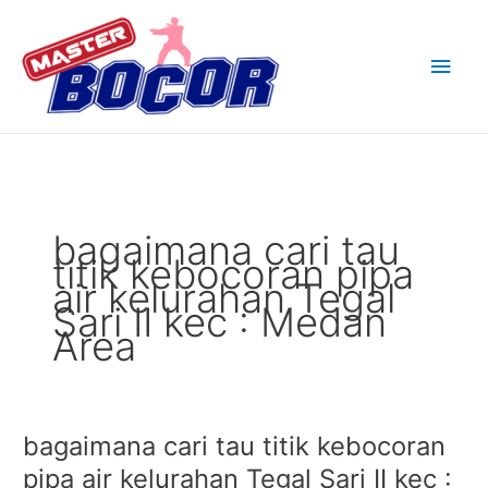
Skip
Main
to
content
Men
bagaimana cari tau
titik kebocoran pipa
air kelurahan Tegal
Sari II kec : Medan
Area
bagaimana cari tau titik kebocoran
bagaimana
cari
pipa air kelurahan Tegal Sari II kec :