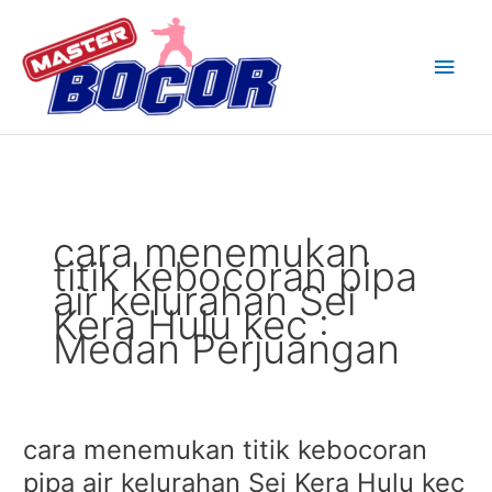
Skip
Main
to
content
Men
cara menemukan
titik kebocoran pipa
air kelurahan Sei
Kera Hulu kec :
Medan Perjuangan
cara menemukan titik kebocoran
cara
menemukan
pipa air kelurahan Sei Kera Hulu kec