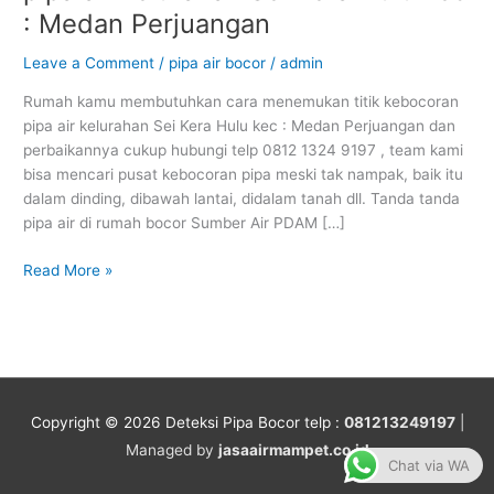
titik
: Medan Perjuangan
kebocoran
pipa
Leave a Comment
/
pipa air bocor
/
admin
air
kelurahan
Rumah kamu membutuhkan cara menemukan titik kebocoran
Sei
pipa air kelurahan Sei Kera Hulu kec : Medan Perjuangan dan
Kera
perbaikannya cukup hubungi telp 0812 1324 9197 , team kami
Hulu
bisa mencari pusat kebocoran pipa meski tak nampak, baik itu
kec
dalam dinding, dibawah lantai, didalam tanah dll. Tanda tanda
:
pipa air di rumah bocor Sumber Air PDAM […]
Medan
Perjuangan
Read More »
Copyright © 2026
Deteksi Pipa Bocor
telp :
081213249197
|
Managed by
jasaairmampet.co.id
Chat via WA