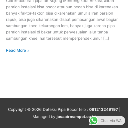
Cek kebocoran pipa air Bojong Menteng kota Bekasi, aliran
paralon instalasi bisa bocor ataupun pecah bisa di karenakan
banyak faktor-faktor, bisa dikarenakan umur aliran paralon
rapuk, bisa juga dikarenakan disaat pemasangan awal bagian
sambungan knee kekurangan lem, banyak juga karena pipa
paralon instalasi di bakar untuk penyesuaian jalur tanpa
sambungan knee, hal tersebut memperpendek umur […]
Read More »
Copyright © 2026
Deteksi Pipa Bocor
telp :
081213249197
|
Managed by
jasaairmampet.co.id
Chat via WA