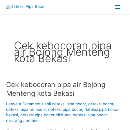
Skip
Main
to
content
Men
Cek kebocoran pipa
air Bojong Menteng
kota Bekasi
Cek kebocoran pipa air Bojong
Cek
kebocoran
Menteng kota Bekasi
pipa
air
Leave a Comment
/
ahli deteksi pipa bocor
,
deteksi bocor
,
Bojong
deteksi pipa air bocor
,
deteksi pipa bocor
,
deteksi pipa bocor
bekasi
,
deteksi pipa bocor cibitung
,
deteksi pipa bocor
Menteng
cikarang
/
admin
kota
Bekasi