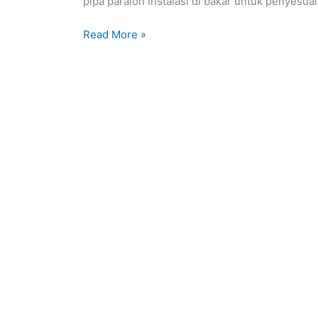
pipa paralon instalasi di bakar untuk penyesua
Read More »