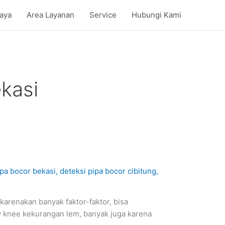
iaya
Area Layanan
Service
Hubungi Kami
kasi
ipa bocor bekasi
,
deteksi pipa bocor cibitung
,
 karenakan banyak faktor-faktor, bisa
ow knee kekurangan lem, banyak juga karena