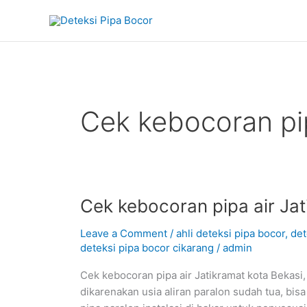
Skip
to
content
Cek kebocoran pip
Cek
Cek kebocoran pipa air Jat
kebocoran
Leave a Comment
/
ahli deteksi pipa bocor
,
det
pipa
deteksi pipa bocor cikarang
/
admin
air
Jatikramat
Cek kebocoran pipa air Jatikramat kota Bekasi, 
kota
dikarenakan usia aliran paralon sudah tua, bi
Bekasi