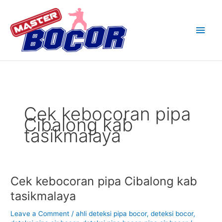
Skip
Main
to
content
Men
Cek kebocoran pipa
Cibalong kab
tasikmalaya
Cek kebocoran pipa Cibalong kab
Cek
kebocoran
tasikmalaya
pipa
Cibalong
Leave a Comment
/
ahli deteksi pipa bocor
,
deteksi bocor
,