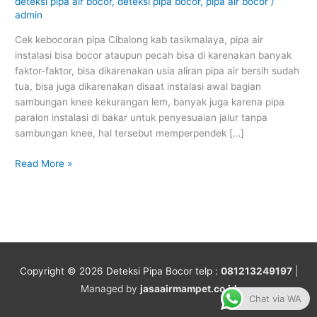
kab
deteksi pipa air bocor
,
deteksi pipa bocor
,
pipa air bocor
/
admin
tasikmalaya
Cek kebocoran pipa Cibalong kab tasikmalaya, pipa air
instalasi bisa bocor ataupun pecah bisa di karenakan banyak
faktor-faktor, bisa dikarenakan usia aliran pipa air bersih sudah
tua, bisa juga dikarenakan disaat instalasi awal bagian
sambungan knee kekurangan lem, banyak juga karena pipa
paralon instalasi di bakar untuk penyesuaian jalur tanpa
sambungan knee, hal tersebut memperpendek […]
Read More »
Copyright © 2026
Deteksi Pipa Bocor
telp :
081213249197
|
Managed by
jasaairmampet.co.id
Chat via WA