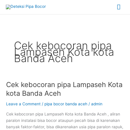
Skip
Mai
to
content
Me
Cek kebocoran pipa
Lampaseh Kota kota
Banda Aceh
Cek kebocoran pipa Lampaseh Kota
Cek
kebocoran
kota Banda Aceh
pipa
Lampaseh
Leave a Comment
/
pipa bocor banda aceh
/
admin
Kota
Cek kebocoran pipa Lampaseh Kota kota Banda Aceh , aliran
kota
paralon instalasi bisa bocor ataupun pecah bisa di karenakan
Banda
banyak faktor-faktor, bisa dikarenakan usia pipa paralon rapuk,
Aceh