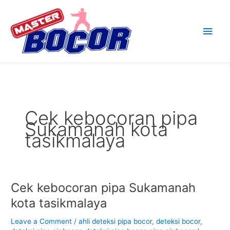
Skip
Main
to
content
Men
Cek kebocoran pipa
Sukamanah kota
tasikmalaya
Cek kebocoran pipa Sukamanah
Cek
kebocoran
kota tasikmalaya
pipa
Sukamanah
Leave a Comment
/
ahli deteksi pipa bocor
,
deteksi bocor
,