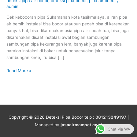
kota
deteksi pipa air bocor
,
deteksi pipa bocor
,
pipa air bocor
/
admin
tasikmalaya
Cek kebocoran pipa Sukamanah kota tasikmalaya, aliran pipa
air bersih instalasi bisa bocor ataupun pecah bisa di karenakan
banyak hal, bisa dikarenakan usia pipa air sudah tua, bisa juga
dikarenakan disaat instalasi awal bagian sambungan
sambungan pipa kekurangan lem, banyak juga karena pipa
paralon instalasi di bakar untuk penyesuaian jalur tanpa
sambungan knee, itu bisa […]
Read More »
Copyright © 2026
Deteksi Pipa Bocor
telp :
081213249197
|
Managed by
jasaairmampet.co.id
Chat via WA