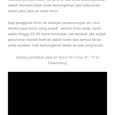
switch otomatis tidak rusak kemungkinan ada kebocoran
dalam jalur pipa air anda bocor.
bagi pengguna toren air sebagai penampungan air, cara
deteksi pipa bocor yang terjadi : penuhi toren anda, kasih
waktu hingga 15-30 menit kemudian cek kembali. jika terjadi
penurunan drastis level air dalam toren dan semua keran
anda pastikan mati kemungkinan besar itu ada yang bocor.
tukang perbaikan pipa air bocor Ilir Timur III – 11 Ilir
Palembang