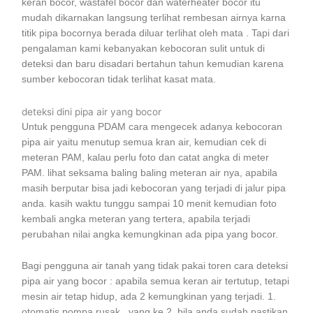
keran bocor, wastafel bocor dan waterheater bocor itu
mudah dikarnakan langsung terlihat rembesan airnya karna
titik pipa bocornya berada diluar terlihat oleh mata . Tapi dari
pengalaman kami kebanyakan kebocoran sulit untuk di
deteksi dan baru disadari bertahun tahun kemudian karena
sumber kebocoran tidak terlihat kasat mata.
deteksi dini pipa air yang bocor
Untuk pengguna PDAM cara mengecek adanya kebocoran
pipa air yaitu menutup semua kran air, kemudian cek di
meteran PAM, kalau perlu foto dan catat angka di meter
PAM. lihat seksama baling baling meteran air nya, apabila
masih berputar bisa jadi kebocoran yang terjadi di jalur pipa
anda. kasih waktu tunggu sampai 10 menit kemudian foto
kembali angka meteran yang tertera, apabila terjadi
perubahan nilai angka kemungkinan ada pipa yang bocor.
Bagi pengguna air tanah yang tidak pakai toren cara deteksi
pipa air yang bocor : apabila semua keran air tertutup, tetapi
mesin air tetap hidup, ada 2 kemungkinan yang terjadi. 1.
otomatis pompa rusak , yang ke 2. bila anda sudah pastikan