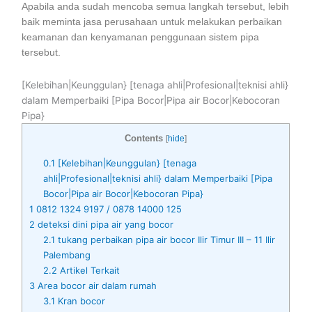
Apabila anda sudah mencoba semua langkah tersebut, lebih
baik meminta jasa perusahaan untuk melakukan perbaikan
keamanan dan kenyamanan penggunaan sistem pipa
tersebut.
[Kelebihan|Keunggulan} [tenaga ahli|Profesional|teknisi ahli}
dalam Memperbaiki [Pipa Bocor|Pipa air Bocor|Kebocoran
Pipa}
Contents
[
hide
]
0.1
[Kelebihan|Keunggulan} [tenaga
ahli|Profesional|teknisi ahli} dalam Memperbaiki [Pipa
Bocor|Pipa air Bocor|Kebocoran Pipa}
1
0812 1324 9197 / 0878 14000 125
2
deteksi dini pipa air yang bocor
2.1
tukang perbaikan pipa air bocor Ilir Timur III – 11 Ilir
Palembang
2.2
Artikel Terkait
3
Area bocor air dalam rumah
3.1
Kran bocor