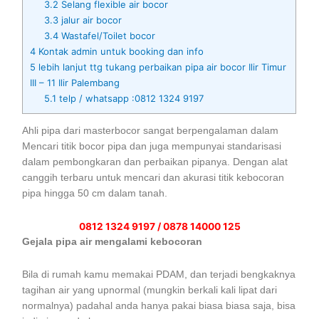
3.2
Selang flexible air bocor
3.3
jalur air bocor
3.4
Wastafel/Toilet bocor
4
Kontak admin untuk booking dan info
5
lebih lanjut ttg tukang perbaikan pipa air bocor Ilir Timur
III – 11 Ilir Palembang
5.1
telp / whatsapp :0812 1324 9197
Ahli pipa dari masterbocor sangat berpengalaman dalam
Mencari titik bocor pipa dan juga mempunyai standarisasi
dalam pembongkaran dan perbaikan pipanya. Dengan alat
canggih terbaru untuk mencari dan akurasi titik kebocoran
pipa hingga 50 cm dalam tanah.
0812 1324 9197 / 0878 14000 125
Gejala pipa air mengalami kebocoran
Bila di rumah kamu memakai PDAM, dan terjadi bengkaknya
tagihan air yang upnormal (mungkin berkali kali lipat dari
normalnya) padahal anda hanya pakai biasa biasa saja, bisa