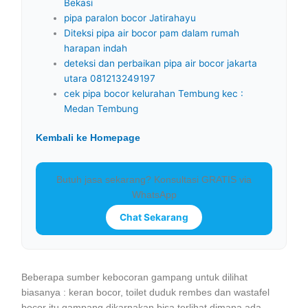
Bekasi
pipa paralon bocor Jatirahayu
Diteksi pipa air bocor pam dalam rumah
harapan indah
deteksi dan perbaikan pipa air bocor jakarta
utara 081213249197
cek pipa bocor kelurahan Tembung kec :
Medan Tembung
Kembali ke Homepage
Butuh jasa sekarang? Konsultasi GRATIS via
WhatsApp
Chat Sekarang
Beberapa sumber kebocoran gampang untuk dilihat
biasanya : keran bocor, toilet duduk rembes dan wastafel
bocor itu gampang dikarnakan bisa terlihat dimana ada