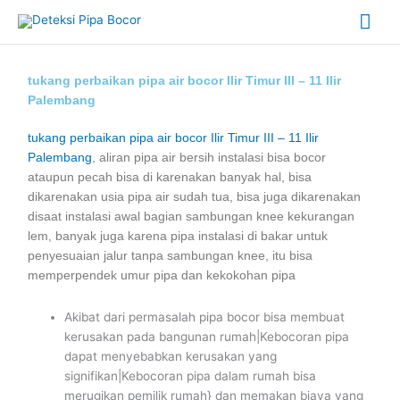
Skip
Mai
to
content
Me
tukang perbaikan pipa air bocor Ilir Timur III – 11 Ilir
Palembang
tukang perbaikan pipa air bocor Ilir Timur III – 11 Ilir
Palembang
, aliran pipa air bersih instalasi bisa bocor
ataupun pecah bisa di karenakan banyak hal, bisa
dikarenakan usia pipa air sudah tua, bisa juga dikarenakan
disaat instalasi awal bagian sambungan knee kekurangan
lem, banyak juga karena pipa instalasi di bakar untuk
penyesuaian jalur tanpa sambungan knee, itu bisa
memperpendek umur pipa dan kekokohan pipa
Akibat dari permasalah pipa bocor bisa membuat
kerusakan pada bangunan rumah|Kebocoran pipa
dapat menyebabkan kerusakan yang
signifikan|Kebocoran pipa dalam rumah bisa
merugikan pemilik rumah} dan memakan biaya yang