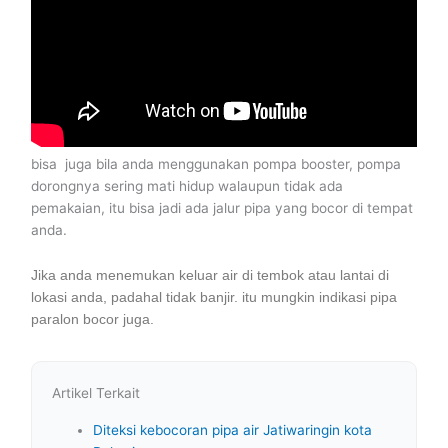
bisa juga bila anda menggunakan pompa booster, pompa
dorongnya sering mati hidup walaupun tidak ada
pemakaian, itu bisa jadi ada jalur pipa yang bocor di tempat
anda.
Jika anda menemukan keluar air di tembok atau lantai di
lokasi anda, padahal tidak banjir. itu mungkin indikasi pipa
paralon bocor juga.
Artikel Terkait
Diteksi kebocoran pipa air Jatiwaringin kota