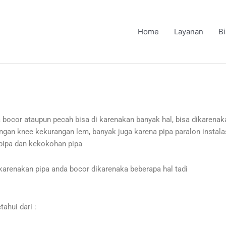
Home
Layanan
B
sa bocor ataupun pecah bisa di karenakan banyak hal, bisa dikarenak
gan knee kekurangan lem, banyak juga karena pipa paralon instalas
pipa dan kekokohan pipa
karenakan pipa anda bocor dikarenaka beberapa hal tadi
tahui dari :