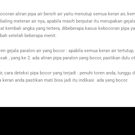
an aliran pipa air bersih air yaitu menutup semua keran air, kem
aling meteran air nya, apabila masih berputar itu merupakan gejala 
tat kembali angka yang tertera, dibeberapa kasus kebocoran pipa 
rubah setelah beberapa menit.
 gejala paralon air yang bocor : apabila semua keran air tertutup, j
ak , yang ke 2. ada aliran pipa paralon yang bocor, pastikan dulu
r, cara deteksi pipa bocor yang terjadi : penuhi toren anda, tunggu
ua keran anda pastikan mati bisa jadi itu indikasi ada yang bocor.