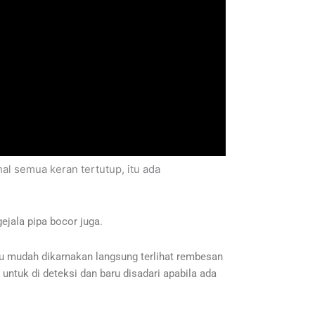
l semua keran tertutup, itu ada
ejala pipa bocor juga.
tu mudah dikarnakan langsung terlihat rembesan
 untuk di deteksi dan baru disadari apabila ada