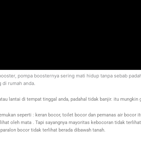
ooster, pompa boosternya sering mati hidup tanpa sebab padaha
g di rumah anda.
 lantai di tempat tinggal anda, padahal tidak banjir. itu mungkin g
ukan seperti : keran bocor, toilet bocor dan pemanas air bocor i
erlihat oleh mata . Tapi sayangnya mayoritas kebocoran tidak terlihat
 paralon bocor tidak terlihat berada dibawah tanah.