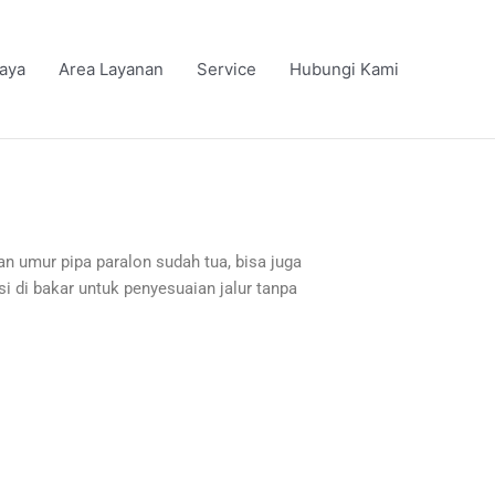
iaya
Area Layanan
Service
Hubungi Kami
an umur pipa paralon sudah tua, bisa juga
i di bakar untuk penyesuaian jalur tanpa