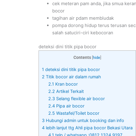
cek meteran pam anda, jika smua keran
bocor
tagihan air pdam membludak
pompa dorong hidup terus terusan seca
salah satuciri-ciri kebocoran
deteksi dini titik pipa bocor
Contents
[
hide
]
1
deteksi dini titik pipa bocor
2
Titik bocor air dalam rumah
2.1
Kran bocor
2.2
Artikel Terkait
2.3
Selang flexible air bocor
2.4
Pipa air bocor
2.5
Wastafel/Toilet bocor
3
Hubungi admin untuk booking dan info
4
lebih lanjut ttg Ahli pipa bocor Bekasi Utara
4.1
telp / whatsapp :0812 1324 9197