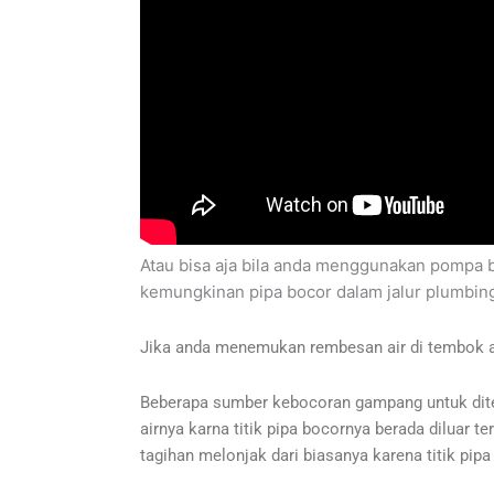
Atau bisa aja bila anda menggunakan pompa b
kemungkinan pipa bocor dalam jalur plumbin
Jika anda menemukan rembesan air di tembok atau
Beberapa sumber kebocoran gampang untuk ditem
airnya karna titik pipa bocornya berada diluar t
tagihan melonjak dari biasanya karena titik pipa