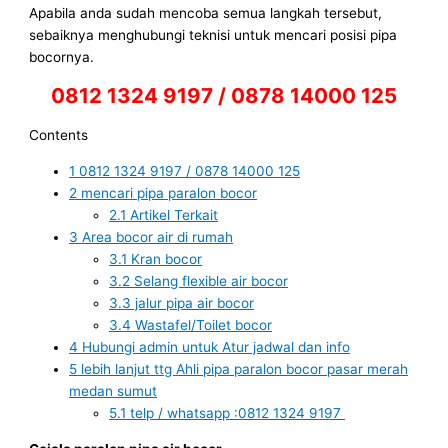
Apabila anda sudah mencoba semua langkah tersebut,
sebaiknya menghubungi teknisi untuk mencari posisi pipa
bocornya.
0812 1324 9197 / 0878 14000 125
Contents
1
0812 1324 9197 / 0878 14000 125
2
mencari pipa paralon bocor
2.1
Artikel Terkait
3
Area bocor air di rumah
3.1
Kran bocor
3.2
Selang flexible air bocor
3.3
jalur pipa air bocor
3.4
Wastafel/Toilet bocor
4
Hubungi admin untuk Atur jadwal dan info
5
lebih lanjut ttg Ahli pipa paralon bocor pasar merah
medan sumut
5.1
telp / whatsapp :0812 1324 9197