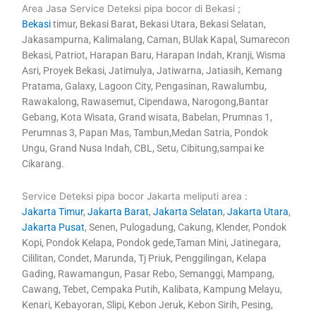
Area Jasa Service Deteksi pipa bocor di Bekasi ;
Bekasi
timur, Bekasi Barat, Bekasi Utara, Bekasi Selatan,
Jakasampurna, Kalimalang, Caman, BUlak Kapal, Sumarecon
Bekasi, Patriot, Harapan Baru, Harapan Indah, Kranji, Wisma
Asri, Proyek Bekasi, Jatimulya, Jatiwarna, Jatiasih, Kemang
Pratama, Galaxy, Lagoon City, Pengasinan, Rawalumbu,
Rawakalong, Rawasemut, Cipendawa, Narogong,Bantar
Gebang, Kota Wisata, Grand wisata, Babelan, Prumnas 1,
Perumnas 3, Papan Mas, Tambun,Medan Satria, Pondok
Ungu, Grand Nusa Indah, CBL, Setu, Cibitung,sampai ke
Cikarang.
Service Deteksi pipa bocor Jakarta meliputi area :
Jakarta Timur
,
Jakarta Barat
,
Jakarta Selatan
,
Jakarta Utara
,
Jakarta Pusat
, Senen, Pulogadung, Cakung, Klender, Pondok
Kopi, Pondok Kelapa, Pondok gede,Taman Mini, Jatinegara,
Cililitan, Condet, Marunda, Tj Priuk, Penggilingan, Kelapa
Gading, Rawamangun, Pasar Rebo, Semanggi, Mampang,
Cawang, Tebet, Cempaka Putih, Kalibata, Kampung Melayu,
Kenari, Kebayoran, Slipi, Kebon Jeruk, Kebon Sirih, Pesing,