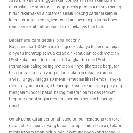
Atau bila kamu menggunakan pompa air tanah kemudian
diteruskan ke atas toren, tetapi mesin pompa air kamu sering
hidup dikarnakan air di toren selalu kosong padahal semua
keran tertutup semua, kemungkinan besar pipa kamu bocor
dan bisa membuat tagihan listrik melonjak tiba tiba.
Bagaimana cara deteksi pipa bocor ?
Bagi pemakai PDAM cara mengecek adanya kebocoran pipa
air yaitu menutup semua keran air, kemudian cek di meteran
PAM, kalau perlu foto dan catat angka di meter PAM.
Perhatikan baling baling meteran air nya, jika tetap berputar
bisa jadi kebocoran yang terjadi dalam pemipaan rumah
anda. Tunggu hingga 10 menit kemudian lihat kembali angka
meteran yang tertera, dibeberapa kasus kebocoran pipa yang
mengalami bocor halus, baling meteran pam tidak terlihat
berputar tetapi angka meteran berubah setelah beberapa
menit.
Untuk pemakai air bor tanah yang tanpa menggunakan toren
cara deteksi pipa air yang bocor : tutup semua kran air, tetapi
mesin jetpam tetap hidup, ada 2 kemungkinan yang terjadi. 1.