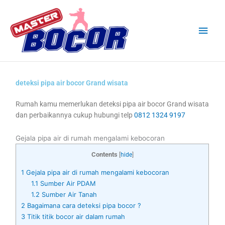
Skip
Main
to
content
Men
deteksi pipa air bocor Grand wisata
Rumah kamu memerlukan deteksi pipa air bocor Grand wisata
dan perbaikannya cukup hubungi telp
0812 1324 9197
Gejala pipa air di rumah mengalami kebocoran
Contents
[
hide
]
1
Gejala pipa air di rumah mengalami kebocoran
1.1
Sumber Air PDAM
1.2
Sumber Air Tanah
2
Bagaimana cara deteksi pipa bocor ?
3
Titik titik bocor air dalam rumah