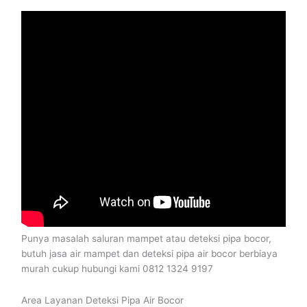
Punya masalah saluran mampet atau deteksi pipa bocor,
butuh jasa air mampet dan deteksi pipa air bocor berbiaya
murah cukup hubungi kami 0812 1324 9197
Area Layanan Deteksi Pipa Air Bocor