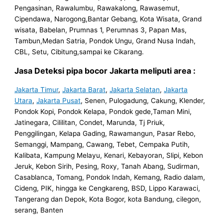
Pengasinan, Rawalumbu, Rawakalong, Rawasemut,
Cipendawa, Narogong,Bantar Gebang, Kota Wisata, Grand
wisata, Babelan, Prumnas 1, Perumnas 3, Papan Mas,
Tambun,Medan Satria, Pondok Ungu, Grand Nusa Indah,
CBL, Setu, Cibitung,sampai ke Cikarang.
Jasa Deteksi pipa bocor Jakarta meliputi area :
Jakarta Timur
,
Jakarta Barat
,
Jakarta Selatan
,
Jakarta
Utara
,
Jakarta Pusat
, Senen, Pulogadung, Cakung, Klender,
Pondok Kopi, Pondok Kelapa, Pondok gede,Taman Mini,
Jatinegara, Cililitan, Condet, Marunda, Tj Priuk,
Penggilingan, Kelapa Gading, Rawamangun, Pasar Rebo,
Semanggi, Mampang, Cawang, Tebet, Cempaka Putih,
Kalibata, Kampung Melayu, Kenari, Kebayoran, Slipi, Kebon
Jeruk, Kebon Sirih, Pesing, Roxy, Tanah Abang, Sudirman,
Casablanca, Tomang, Pondok Indah, Kemang, Radio dalam,
Cideng, PIK, hingga ke Cengkareng, BSD, Lippo Karawaci,
Tangerang dan Depok, Kota Bogor, kota Bandung, cilegon,
serang, Banten