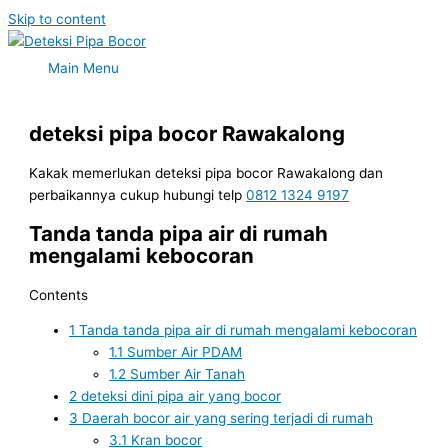
Skip to content
Main Menu
deteksi pipa bocor Rawakalong
Kakak memerlukan deteksi pipa bocor Rawakalong dan
perbaikannya cukup hubungi telp
0812 1324 9197
Tanda tanda pipa air di rumah
mengalami kebocoran
Contents
1
Tanda tanda pipa air di rumah mengalami kebocoran
1.1
Sumber Air PDAM
1.2
Sumber Air Tanah
2
deteksi dini pipa air yang bocor
3
Daerah bocor air yang sering terjadi di rumah
3.1
Kran bocor