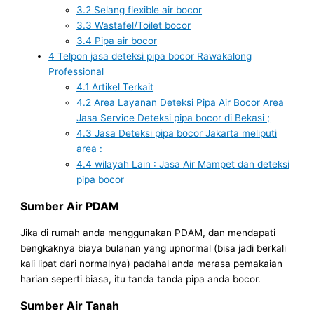
3.2
Selang flexible air bocor
3.3
Wastafel/Toilet bocor
3.4
Pipa air bocor
4
Telpon jasa deteksi pipa bocor Rawakalong
Professional
4.1
Artikel Terkait
4.2
Area Layanan Deteksi Pipa Air Bocor Area
Jasa Service Deteksi pipa bocor di Bekasi ;
4.3
Jasa Deteksi pipa bocor Jakarta meliputi
area :
4.4
wilayah Lain : Jasa Air Mampet dan deteksi
pipa bocor
Sumber Air PDAM
Jika di rumah anda menggunakan PDAM, dan mendapati
bengkaknya biaya bulanan yang upnormal (bisa jadi berkali
kali lipat dari normalnya) padahal anda merasa pemakaian
harian seperti biasa, itu tanda tanda pipa anda bocor.
Sumber Air Tanah