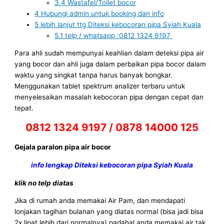
3.4
Wastafel/Toilet bocor
4
Hubungi admin untuk booking dan info
5
lebih lanjut ttg Diteksi kebocoran pipa Syiah Kuala
5.1
telp / whatsapp :0812 1324 9197
Para ahli sudah mempunyai keahlian dalam deteksi pipa air
yang bocor dan ahli juga dalam perbaikan pipa bocor dalam
waktu yang singkat tanpa harus banyak bongkar.
Menggunakan tablet spektrum analizer terbaru untuk
menyelesaikan masalah kebocoran pipa dengan cepat dan
tepat.
0812 1324 9197 / 0878 14000 125
Gejala paralon pipa air bocor
info lengkap Diteksi kebocoran pipa Syiah Kuala
klik no telp diatas
Jika di rumah anda memakai Air Pam, dan mendapati
lonjakan tagihan bulanan yang diatas normal (bisa jadi bisa
2x lipat lebih dari normalnya) padahal anda memakai air tak