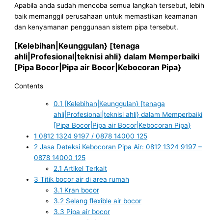
Apabila anda sudah mencoba semua langkah tersebut, lebih
baik memanggil perusahaan untuk memastikan keamanan
dan kenyamanan penggunaan sistem pipa tersebut.
[Kelebihan|Keunggulan} [tenaga
ahli|Profesional|teknisi ahli} dalam Memperbaiki
[Pipa Bocor|Pipa air Bocor|Kebocoran Pipa}
Contents
0.1
[Kelebihan|Keunggulan} [tenaga
ahli|Profesional|teknisi ahli} dalam Memperbaiki
[Pipa Bocor|Pipa air Bocor|Kebocoran Pipa}
1
0812 1324 9197 / 0878 14000 125
2
Jasa Deteksi Kebocoran Pipa Air: 0812 1324 9197 –
0878 14000 125
2.1
Artikel Terkait
3
Titik bocor air di area rumah
3.1
Kran bocor
3.2
Selang flexible air bocor
3.3
Pipa air bocor