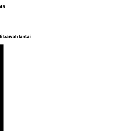
045
i bawah lantai