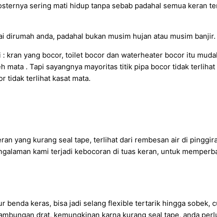
osternya sering mati hidup tanpa sebab padahal semua keran te
 dirumah anda, padahal bukan musim hujan atau musim banjir. bi
 : kran yang bocor, toilet bocor dan waterheater bocor itu mud
eh mata . Tapi sayangnya mayoritas titik pipa bocor tidak terliha
r tidak terlihat kasat mata.
eran yang kurang seal tape, terlihat dari rembesan air di pinggi
engalaman kami terjadi kebocoran di tuas keran, untuk memperbai
tur benda keras, bisa jadi selang flexible tertarik hingga sobek,
i sambungan drat, kemungkinan karna kurang seal tape, anda pe