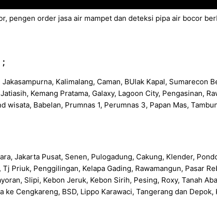
or, pengen order jasa air mampet dan deteksi pipa air bocor b
 ;
an, Jakasampurna, Kalimalang, Caman, BUlak Kapal, Sumarecon Be
na, Jatiasih, Kemang Pratama, Galaxy, Lagoon City, Pengasinan,
nd wisata, Babelan, Prumnas 1, Perumnas 3, Papan Mas, Tambu
 Utara, Jakarta Pusat, Senen, Pulogadung, Cakung, Klender, Pon
da, Tj Priuk, Penggilingan, Kelapa Gading, Rawamangun, Pasar
yoran, Slipi, Kebon Jeruk, Kebon Sirih, Pesing, Roxy, Tanah A
a ke Cengkareng, BSD, Lippo Karawaci, Tangerang dan Depok, K