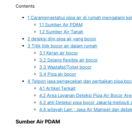
Contents
1
Caramengetahui pipa air di rumah mengalami k
1.1
Sumber Air PDAM
1.2
Sumber Air Tanah
2
deteksi dini pipa air yang bocor
3
Titik titik bocor air dalam rumah
3.1
Keran air bocor
3.2
Selang flexible air bocor
3.3
Wastafel/Toilet bocor
3.4
Pipa air bocor
4
Telpon jasa pengecekan dan perbaikan pipa boc
4.1
Artikel Terkait
4.2
Area Layanan Deteksi Pipa Air Bocor Area
4.3
ahli Deteksi pipa bocor Jakarta meliputi a
4.4
wilayah Lain : Jasa Air Mampet dan detek
Sumber Air PDAM