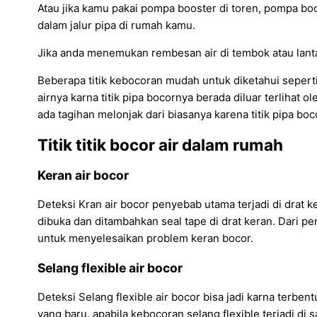
Atau jika kamu pakai pompa booster di toren, pompa bo
dalam jalur pipa di rumah kamu.
Jika anda menemukan rembesan air di tembok atau lantai
Beberapa titik kebocoran mudah untuk diketahui seperti
airnya karna titik pipa bocornya berada diluar terlihat ol
ada tagihan melonjak dari biasanya karena titik pipa boco
Titik titik bocor air dalam rumah
Keran air bocor
Deteksi Kran air bocor penyebab utama terjadi di drat k
dibuka dan ditambahkan seal tape di drat keran. Dari p
untuk menyelesaikan problem keran bocor.
Selang flexible air bocor
Deteksi Selang flexible air bocor bisa jadi karna terben
yang baru. apabila kebocoran selang flexible terjadi d