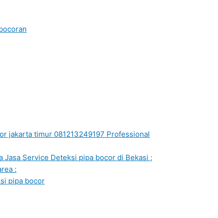
ebocoran
or jakarta timur 081213249197 Professional
 Jasa Service Deteksi pipa bocor di Bekasi ;
rea :
si pipa bocor