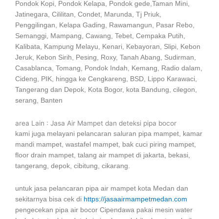
Pondok Kopi, Pondok Kelapa, Pondok gede,Taman Mini,
Jatinegara, Cililitan, Condet, Marunda, Tj Priuk,
Penggilingan, Kelapa Gading, Rawamangun, Pasar Rebo,
Semanggi, Mampang, Cawang, Tebet, Cempaka Putih,
Kalibata, Kampung Melayu, Kenari, Kebayoran, Slipi, Kebon
Jeruk, Kebon Sirih, Pesing, Roxy, Tanah Abang, Sudirman,
Casablanca, Tomang, Pondok Indah, Kemang, Radio dalam,
Cideng, PIK, hingga ke Cengkareng, BSD, Lippo Karawaci,
Tangerang dan Depok, Kota Bogor, kota Bandung, cilegon,
serang, Banten
area Lain : Jasa Air Mampet dan deteksi pipa bocor
kami juga melayani pelancaran saluran pipa mampet, kamar
mandi mampet, wastafel mampet, bak cuci piring mampet,
floor drain mampet, talang air mampet di jakarta, bekasi,
tangerang, depok, cibitung, cikarang.
untuk jasa pelancaran pipa air mampet kota Medan dan
sekitarnya bisa cek di
https://jasaairmampetmedan.com
pengecekan pipa air bocor Cipendawa pakai mesin water