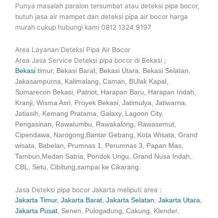
Punya masalah paralon tersumbat atau deteksi pipa bocor,
butuh jasa air mampet dan deteksi pipa air bocor harga
murah cukup hubungi kami 0812 1324 9197
Area Layanan Deteksi Pipa Air Bocor
Area Jasa Service Deteksi pipa bocor di Bekasi ;
Bekasi
timur, Bekasi Barat, Bekasi Utara, Bekasi Selatan,
Jakasampurna, Kalimalang, Caman, BUlak Kapal,
Sumarecon Bekasi, Patriot, Harapan Baru, Harapan Indah,
Kranji, Wisma Asri, Proyek Bekasi, Jatimulya, Jatiwarna,
Jatiasih, Kemang Pratama, Galaxy, Lagoon City,
Pengasinan, Rawalumbu, Rawakalong, Rawasemut,
Cipendawa, Narogong,Bantar Gebang, Kota Wisata, Grand
wisata, Babelan, Prumnas 1, Perumnas 3, Papan Mas,
Tambun,Medan Satria, Pondok Ungu, Grand Nusa Indah,
CBL, Setu, Cibitung,sampai ke Cikarang.
Jasa Deteksi pipa bocor Jakarta meliputi area :
Jakarta Timur
,
Jakarta Barat
,
Jakarta Selatan
,
Jakarta Utara
,
Jakarta Pusat
, Senen, Pulogadung, Cakung, Klender,