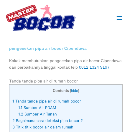
Skip
Main
to
content
Men
pengecekan pipa air bocor Cipendawa
Kakak membutuhkan pengecekan pipa air bocor Cipendawa
dan perbaikannya tinggal kontak telp
0812 1324 9197
Tanda tanda pipa air di rumah bocor
Contents
[
hide
]
1
Tanda tanda pipa air di rumah bocor
1.1
Sumber Air PDAM
1.2
Sumber Air Tanah
2
Bagaimana cara deteksi pipa bocor ?
3
Titik titik bocor air dalam rumah