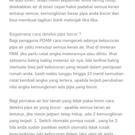
ke atas toren, tetapi mesin jetpam/air anda sering hidup
disebabkan air di toren cepat habis padahal semua keran
tertutup semua, kemungkinan besar pipa anda bocor dan
bisa membuat tagihan listrik melonjak tiba tiba.
Bagaimana cara deteksi pipa bocor ?
Bagi pengguna PDAM cara mengecek adanya kebocoran
pipa air yaitu menutup semua keran air, lihat di meteran
PAM, jika perlu catat angka meterannya atau difoto. lihat
seksama baling baling meteran air nya, bila terlihat baling
memutar bisa jadi kebocoran yang terjadi dalam pemipaan
rumah anda. kasih waktu tunggu hingga 10 menit kemudian
catat kembali angka yang tertera, apabila terjadi perubahan
nilai angka kemungkinan ada pipa yang bocor.
Bagi pemakai air bor tanah yang tidak pakai toren cara
deteksi pipa air yang bocor : apabila semua keran air
tertutup, jika mesin jetpam tetap hidup, ada 2 kemungkinan
yang terjadi. 1. Switch otomatis pompa rusak , yang ke 2.
bila anda sudah pastikan switch otomatis tidak rusak
kemungkinan ada kebocoran dalam jalur pipa air anda