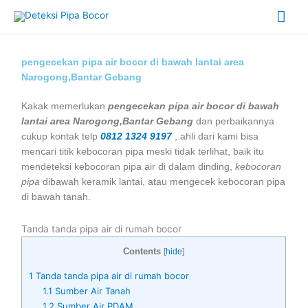
Skip
Mai
to
content
Me
pengecekan pipa air bocor di bawah lantai area
Narogong,Bantar Gebang
Kakak memerlukan
pengecekan pipa air bocor di bawah
lantai area Narogong,Bantar Gebang
dan perbaikannya
cukup kontak telp
0812 1324 9197
, ahli dari kami bisa
mencari titik kebocoran pipa meski tidak terlihat, baik itu
mendeteksi kebocoran pipa air di dalam dinding,
kebocoran
pipa
dibawah keramik lantai, atau mengecek kebocoran pipa
di bawah tanah.
Tanda tanda pipa air di rumah bocor
Contents
[
hide
]
1
Tanda tanda pipa air di rumah bocor
1.1
Sumber Air Tanah
1.2
Sumber Air PDAM