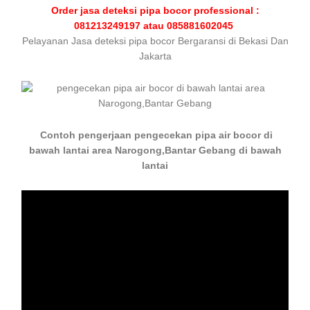
Order jasa deteksi pipa bocor professional :
081213249197 atau 085881602045
Pelayanan Jasa deteksi pipa bocor Bergaransi di Bekasi Dan
Jakarta
Contoh pengerjaan pengecekan pipa air bocor di
bawah lantai area Narogong,Bantar Gebang di bawah
lantai