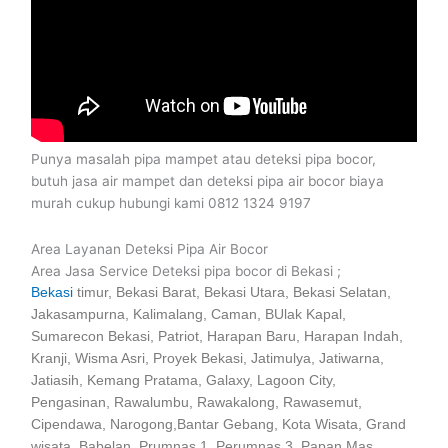
Punya masalah pipa mampet atau deteksi pipa bocor,
butuh jasa air mampet dan deteksi pipa air bocor biaya
murah cukup hubungi kami 0812 1324 9197
Area Layanan Deteksi Pipa Air Bocor
Area Jasa Service Deteksi pipa bocor di Bekasi ;
Bekasi
timur, Bekasi Barat, Bekasi Utara, Bekasi Selatan,
Jakasampurna, Kalimalang, Caman, BUlak Kapal,
Sumarecon Bekasi, Patriot, Harapan Baru, Harapan Indah,
Kranji, Wisma Asri, Proyek Bekasi, Jatimulya, Jatiwarna,
Jatiasih, Kemang Pratama, Galaxy, Lagoon City,
Pengasinan, Rawalumbu, Rawakalong, Rawasemut,
Cipendawa, Narogong,Bantar Gebang, Kota Wisata, Grand
wisata, Babelan, Prumnas 1, Perumnas 3, Papan Mas,