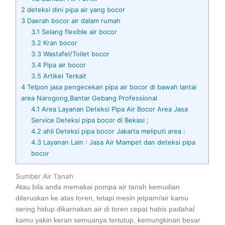
2
deteksi dini pipa air yang bocor
3
Daerah bocor air dalam rumah
3.1
Selang flexible air bocor
3.2
Kran bocor
3.3
Wastafel/Toilet bocor
3.4
Pipa air bocor
3.5
Artikel Terkait
4
Telpon jasa pengecekan pipa air bocor di bawah lantai
area Narogong,Bantar Gebang Professional
4.1
Area Layanan Deteksi Pipa Air Bocor Area Jasa
Service Deteksi pipa bocor di Bekasi ;
4.2
ahli Deteksi pipa bocor Jakarta meliputi area :
4.3
Layanan Lain : Jasa Air Mampet dan deteksi pipa
bocor
Sumber Air Tanah
Atau bila anda memakai pompa air tanah kemudian
diteruskan ke atas toren, tetapi mesin jetpam/air kamu
sering hidup dikarnakan air di toren cepat habis padahal
kamu yakin keran semuanya tertutup, kemungkinan besar