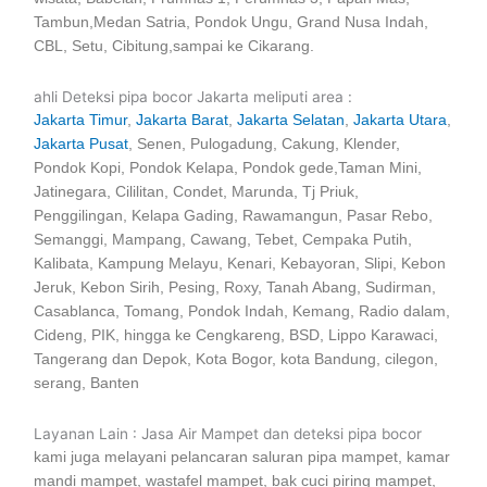
Tambun,Medan Satria, Pondok Ungu, Grand Nusa Indah,
CBL, Setu, Cibitung,sampai ke Cikarang.
ahli Deteksi pipa bocor Jakarta meliputi area :
Jakarta Timur
,
Jakarta Barat
,
Jakarta Selatan
,
Jakarta Utara
,
Jakarta Pusat
, Senen, Pulogadung, Cakung, Klender,
Pondok Kopi, Pondok Kelapa, Pondok gede,Taman Mini,
Jatinegara, Cililitan, Condet, Marunda, Tj Priuk,
Penggilingan, Kelapa Gading, Rawamangun, Pasar Rebo,
Semanggi, Mampang, Cawang, Tebet, Cempaka Putih,
Kalibata, Kampung Melayu, Kenari, Kebayoran, Slipi, Kebon
Jeruk, Kebon Sirih, Pesing, Roxy, Tanah Abang, Sudirman,
Casablanca, Tomang, Pondok Indah, Kemang, Radio dalam,
Cideng, PIK, hingga ke Cengkareng, BSD, Lippo Karawaci,
Tangerang dan Depok, Kota Bogor, kota Bandung, cilegon,
serang, Banten
Layanan Lain : Jasa Air Mampet dan deteksi pipa bocor
kami juga melayani pelancaran saluran pipa mampet, kamar
mandi mampet, wastafel mampet, bak cuci piring mampet,