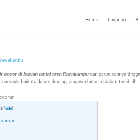
Home
Layanan
B
a Rawalumbu
r bocor di bawah lantai area Rawalumbu
dan perbaikannya tingga
nampak, baik itu dalam dinding, dibawah lantai, didalam tanah dll.
bocoran
ts
[
hide
]
bocoran