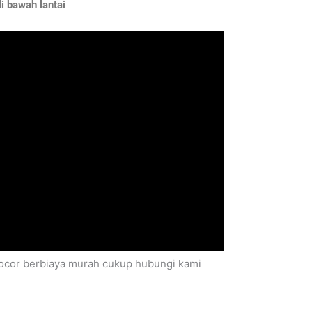
i bawah lantai
 bocor berbiaya murah cukup hubungi kami