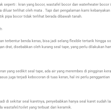
seperti : kran yang bocor, wastafel bocor dan waterheater bocor i
a diluar terlihat oleh mata . Tapi dari pengalaman kami kebanyakan 
ik pipa bocor tidak terlihat berada dibawah tanah.
ah
an terbentur benda keras, bisa jadi selang flexible tertarik hingga so
ungan drat, disebabkan oleh kurang seal tape, yang perlu dilakukan
keran yang sedikit seal tape, ada air yang merembes di pinggiran ke
asus juga terjadi kebocoran di tuas keran, hal ini perlu penggantia
jadi di sekitar seal karetnya, penyebabkan hanya seal karet sudah la
da wastafel/toilet yang terbuat dari keramik.