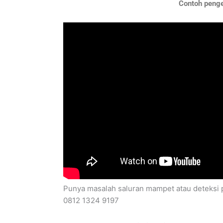
Contoh penger
Punya masalah saluran mampet atau deteksi p
0812 1324 9197