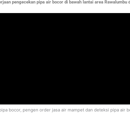
jaan pengecekan pipa air bocor di bawah lantai area Rawalumbu d
ipa bocor, pengen order jasa air mampet dan deteksi pipa air