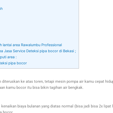
ah
h lantai area Rawalumbu Professional
a Jasa Service Deteksi pipa bocor di Bekasi ;
uti area :
teksi pipa bocor
diteruskan ke atas toren, tetapi mesin pompa air kamu cepat hid
aan kamu bocor itu bisa bikin tagihan air bengkak.
enaikan biaya bulanan yang diatas normal (bisa jadi bisa 2x lipat
da bocor.