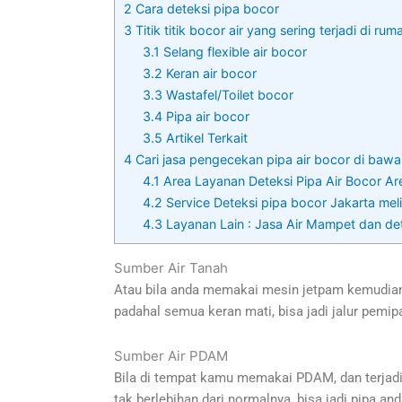
2
Cara deteksi pipa bocor
3
Titik titik bocor air yang sering terjadi di rum
3.1
Selang flexible air bocor
3.2
Keran air bocor
3.3
Wastafel/Toilet bocor
3.4
Pipa air bocor
3.5
Artikel Terkait
4
Cari jasa pengecekan pipa air bocor di bawa
4.1
Area Layanan Deteksi Pipa Air Bocor Are
4.2
Service Deteksi pipa bocor Jakarta melip
4.3
Layanan Lain : Jasa Air Mampet dan de
Sumber Air Tanah
Atau bila anda memakai mesin jetpam kemudian 
padahal semua keran mati, bisa jadi jalur pemip
Sumber Air PDAM
Bila di tempat kamu memakai PDAM, dan terjadi k
tak berlebihan dari normalnya, bisa jadi pipa an