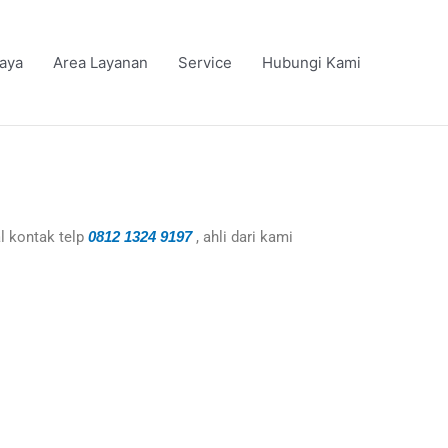
iaya
Area Layanan
Service
Hubungi Kami
l kontak telp
0812 1324 9197
, ahli dari kami