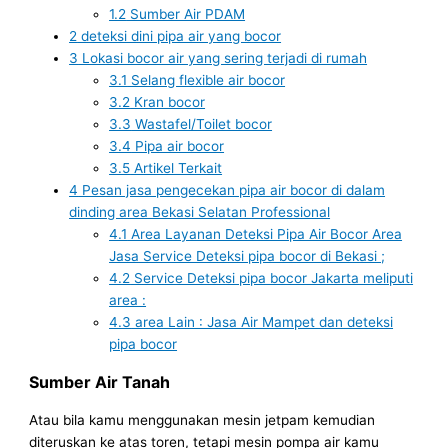
1.2
Sumber Air PDAM
2
deteksi dini pipa air yang bocor
3
Lokasi bocor air yang sering terjadi di rumah
3.1
Selang flexible air bocor
3.2
Kran bocor
3.3
Wastafel/Toilet bocor
3.4
Pipa air bocor
3.5
Artikel Terkait
4
Pesan jasa pengecekan pipa air bocor di dalam
dinding area Bekasi Selatan Professional
4.1
Area Layanan Deteksi Pipa Air Bocor Area
Jasa Service Deteksi pipa bocor di Bekasi ;
4.2
Service Deteksi pipa bocor Jakarta meliputi
area :
4.3
area Lain : Jasa Air Mampet dan deteksi
pipa bocor
Sumber Air Tanah
Atau bila kamu menggunakan mesin jetpam kemudian
diteruskan ke atas toren, tetapi mesin pompa air kamu