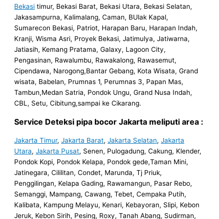
Bekasi
timur, Bekasi Barat, Bekasi Utara, Bekasi Selatan,
Jakasampurna, Kalimalang, Caman, BUlak Kapal,
Sumarecon Bekasi, Patriot, Harapan Baru, Harapan Indah,
Kranji, Wisma Asri, Proyek Bekasi, Jatimulya, Jatiwarna,
Jatiasih, Kemang Pratama, Galaxy, Lagoon City,
Pengasinan, Rawalumbu, Rawakalong, Rawasemut,
Cipendawa, Narogong,Bantar Gebang, Kota Wisata, Grand
wisata, Babelan, Prumnas 1, Perumnas 3, Papan Mas,
Tambun,Medan Satria, Pondok Ungu, Grand Nusa Indah,
CBL, Setu, Cibitung,sampai ke Cikarang.
Service Deteksi pipa bocor Jakarta meliputi area :
Jakarta Timur
,
Jakarta Barat
,
Jakarta Selatan
,
Jakarta
Utara
,
Jakarta Pusat
, Senen, Pulogadung, Cakung, Klender,
Pondok Kopi, Pondok Kelapa, Pondok gede,Taman Mini,
Jatinegara, Cililitan, Condet, Marunda, Tj Priuk,
Penggilingan, Kelapa Gading, Rawamangun, Pasar Rebo,
Semanggi, Mampang, Cawang, Tebet, Cempaka Putih,
Kalibata, Kampung Melayu, Kenari, Kebayoran, Slipi, Kebon
Jeruk, Kebon Sirih, Pesing, Roxy, Tanah Abang, Sudirman,