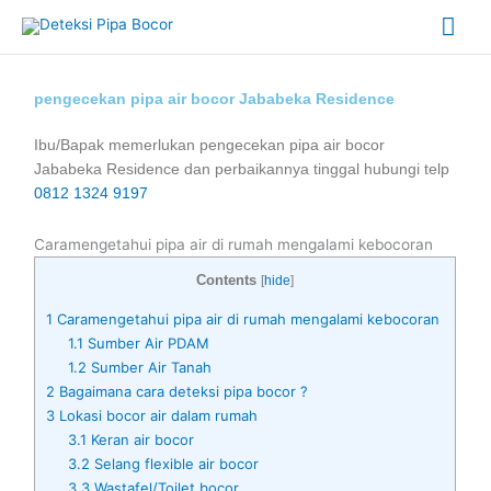
Skip
Mai
to
content
Me
pengecekan pipa air bocor Jababeka Residence
Ibu/Bapak memerlukan pengecekan pipa air bocor
Jababeka Residence dan perbaikannya tinggal hubungi telp
0812 1324 9197
Caramengetahui pipa air di rumah mengalami kebocoran
Contents
[
hide
]
1
Caramengetahui pipa air di rumah mengalami kebocoran
1.1
Sumber Air PDAM
1.2
Sumber Air Tanah
2
Bagaimana cara deteksi pipa bocor ?
3
Lokasi bocor air dalam rumah
3.1
Keran air bocor
3.2
Selang flexible air bocor
3.3
Wastafel/Toilet bocor