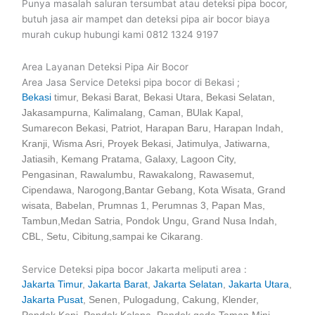
Punya masalah saluran tersumbat atau deteksi pipa bocor,
butuh jasa air mampet dan deteksi pipa air bocor biaya
murah cukup hubungi kami 0812 1324 9197
Area Layanan Deteksi Pipa Air Bocor
Area Jasa Service Deteksi pipa bocor di Bekasi ;
Bekasi
timur, Bekasi Barat, Bekasi Utara, Bekasi Selatan,
Jakasampurna, Kalimalang, Caman, BUlak Kapal,
Sumarecon Bekasi, Patriot, Harapan Baru, Harapan Indah,
Kranji, Wisma Asri, Proyek Bekasi, Jatimulya, Jatiwarna,
Jatiasih, Kemang Pratama, Galaxy, Lagoon City,
Pengasinan, Rawalumbu, Rawakalong, Rawasemut,
Cipendawa, Narogong,Bantar Gebang, Kota Wisata, Grand
wisata, Babelan, Prumnas 1, Perumnas 3, Papan Mas,
Tambun,Medan Satria, Pondok Ungu, Grand Nusa Indah,
CBL, Setu, Cibitung,sampai ke Cikarang.
Service Deteksi pipa bocor Jakarta meliputi area :
Jakarta Timur
,
Jakarta Barat
,
Jakarta Selatan
,
Jakarta Utara
,
Jakarta Pusat
, Senen, Pulogadung, Cakung, Klender,