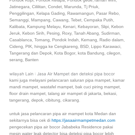
Pondok Kopi, Pondok Kelapa, Pondok gede,Taman Mini,
Jatinegara, Cililitan, Condet, Marunda, Tj Priuk,
Penggilingan, Kelapa Gading, Rawamangun, Pasar Rebo,
Semanggi, Mampang, Cawang, Tebet, Cempaka Putih,
Kalibata, Kampung Melayu, Kenari, Kebayoran, Slipi, Kebon
Jeruk, Kebon Sirih, Pesing, Roxy, Tanah Abang, Sudirman,
Casablanca, Tomang, Pondok Indah, Kemang, Radio dalam,
Cideng, PIK, hingga ke Cengkareng, BSD, Lippo Karawaci,
Tangerang dan Depok, Kota Bogor, kota Bandung, cilegon,
serang, Banten
wilayah Lain : Jasa Air Mampet dan deteksi pipa bocor
kami juga melayani pelancaran saluran pipa mampet, kamar
mandi mampet, wastafel mampet, bak cuci piring mampet,
floor drain mampet, talang air mampet di jakarta, bekasi,
tangerang, depok, cibitung, cikarang.
untuk jasa pelancaran pipa air mampet kota Medan dan
sekitarnya bisa cek di
https://jasaairmampetmedan.com
pengecekan pipa air bocor Jababeka Residence pakai
mesin water leak detector bisa deteksi pipa bocor lebih