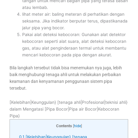
tangan untuk mencari bagian pipa yang terasa basah
atau lembab.
lihat meter air: baling meteran di perhatikan dengan
seksama. Jika indikator berputar terus, dipastikanada
jalur pipa yang bocor.
Pakai alat deteksi kebocoran: Gunakan alat detektor
kebocoran seperti alat suara, alat deteksi kebocoran
gas, atau alat penginderaan termal untuk membantu
mencari kebocoran pada pipa dengan akurat.
Bila langkah tersebut tidak bisa menemukan nya juga, lebih
baik menghubungi tenaga ahli untuk melakukan perbaikan
keamanan dan kenyamanan penggunaan sistem pipa
tersebut.
[Kelebihan|Keunggulan} [tenaga ahli|Profesional|teknisi ahli}
dalam Mengatasi [Pipa Bocor|Pipa air Bocor|Kebocoran
Pipa}
Contents
[
hide
]
0.1
[Kelebihan|Keunggulan} [tenaga