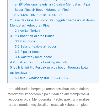
ahli|Profesional|teknisi ahli} dalam Mengatasi [Pipa
Bocor|Pipa air Bocor|Kebocoran Pipa}
1
0812 1324 9197 / 0878 14000 125
2
Jasa Cek Pipa Air Bocor: Keunggulan Profesional dalam
Mengatasi Kebocoran Pipa
2.1
Artikel Terkait
3
Titik bocor air di area rumah
3.1
Kran bocor
3.2
Selang flexible air bocor
3.3
Pipa air bocor
3.4
Wastafel/Toilet bocor
4
Kontak admin untuk booking dan info
5
lebih lanjut ttg Perbaikan pipa bocor Tuguraja kota
tasikmalaya
5.1
telp / whatsapp :0812 1324 9197
Para ahli sudah berpengalaman bertahun tahun dalam
mendeteksi kebocoran pipa air dan dalam memperbaiki
kebocoran pipa. Menggunakan tablet spektrum analizer
terbaru untuk menyelesaikan masalah kebocoran pipa